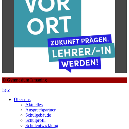
© Gymnasium Ismaning
isgy
Über uns
Aktuelles
Ansprechpartner
Schulgebäude
Schulprofil
Schulentwicklung