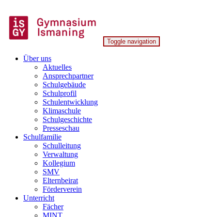
Skip
to
content
Toggle navigation
Gymnasium Ismaning
Über uns
Aktuelles
Ansprechpartner
Schulgebäude
Schulprofil
Schulentwicklung
Klimaschule
Schulgeschichte
Presseschau
Schulfamilie
Schulleitung
Verwaltung
Kollegium
SMV
Elternbeirat
Förderverein
Unterricht
Fächer
MINT