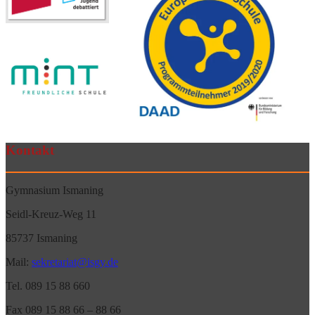
Kontakt
Gymnasium Ismaning
Seidl-Kreuz-Weg 11
85737 Ismaning
Mail:
sekretariat@isgy.de
Tel. 089 15 88 660
Fax 089 15 88 66 – 88 66