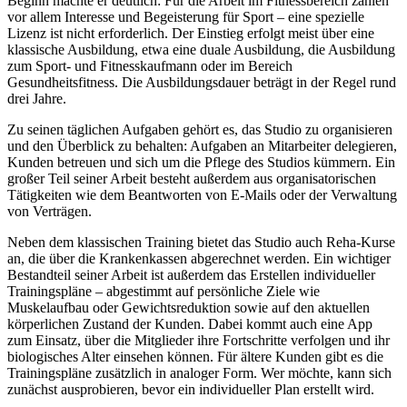
Beginn machte er deutlich: Für die Arbeit im Fitnessbereich zählen
vor allem Interesse und Begeisterung für Sport – eine spezielle
Lizenz ist nicht erforderlich. Der Einstieg erfolgt meist über eine
klassische Ausbildung, etwa eine duale Ausbildung, die Ausbildung
zum Sport- und Fitnesskaufmann oder im Bereich
Gesundheitsfitness. Die Ausbildungsdauer beträgt in der Regel rund
drei Jahre.
Zu seinen täglichen Aufgaben gehört es, das Studio zu organisieren
und den Überblick zu behalten: Aufgaben an Mitarbeiter delegieren,
Kunden betreuen und sich um die Pflege des Studios kümmern. Ein
großer Teil seiner Arbeit besteht außerdem aus organisatorischen
Tätigkeiten wie dem Beantworten von E-Mails oder der Verwaltung
von Verträgen.
Neben dem klassischen Training bietet das Studio auch Reha-Kurse
an, die über die Krankenkassen abgerechnet werden. Ein wichtiger
Bestandteil seiner Arbeit ist außerdem das Erstellen individueller
Trainingspläne – abgestimmt auf persönliche Ziele wie
Muskelaufbau oder Gewichtsreduktion sowie auf den aktuellen
körperlichen Zustand der Kunden. Dabei kommt auch eine App
zum Einsatz, über die Mitglieder ihre Fortschritte verfolgen und ihr
biologisches Alter einsehen können. Für ältere Kunden gibt es die
Trainingspläne zusätzlich in analoger Form. Wer möchte, kann sich
zunächst ausprobieren, bevor ein individueller Plan erstellt wird.