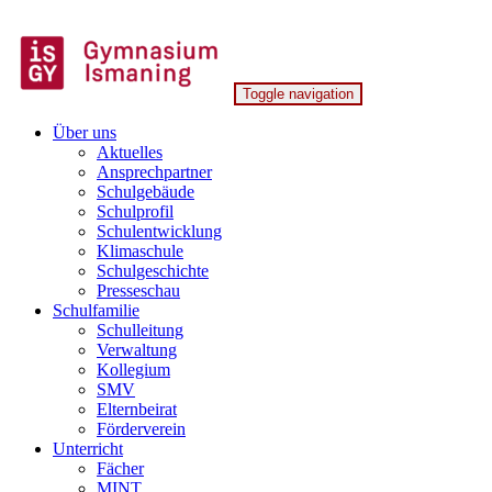
Skip
to
content
Toggle navigation
Gymnasium Ismaning
Über uns
Aktuelles
Ansprechpartner
Schulgebäude
Schulprofil
Schulentwicklung
Klimaschule
Schulgeschichte
Presseschau
Schulfamilie
Schulleitung
Verwaltung
Kollegium
SMV
Elternbeirat
Förderverein
Unterricht
Fächer
MINT