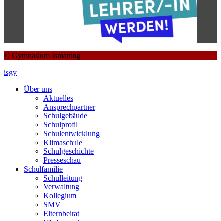
© Gymnasium Ismaning
isgy
Über uns
Aktuelles
Ansprechpartner
Schulgebäude
Schulprofil
Schulentwicklung
Klimaschule
Schulgeschichte
Presseschau
Schulfamilie
Schulleitung
Verwaltung
Kollegium
SMV
Elternbeirat