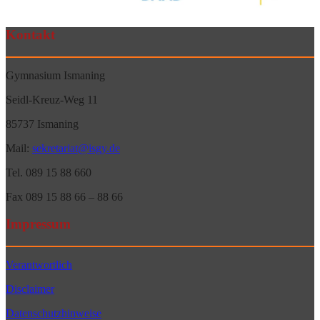
Kontakt
Gymnasium Ismaning
Seidl-Kreuz-Weg 11
85737 Ismaning
Mail:
sekretariat@isgy.de
Tel. 089 15 88 660
Fax 089 15 88 66 – 88 66
Impressum
Verantwortlich
Disclaimer
Datenschutzhinweise