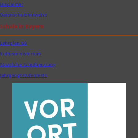
Disclaimer
Datenschutzhinweise
Schule in Bayern
Lehrplan G9
Kultusministerium
Staatliche Schulberatung
Jahrgangsstufentests