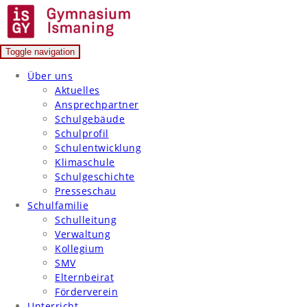
Skip
to
content
Toggle navigation
Gymnasium Ismaning
Über uns
Aktuelles
Ansprechpartner
Schulgebäude
Schulprofil
Schulentwicklung
Klimaschule
Schulgeschichte
Presseschau
Schulfamilie
Schulleitung
Verwaltung
Kollegium
SMV
Elternbeirat
Förderverein
Unterricht