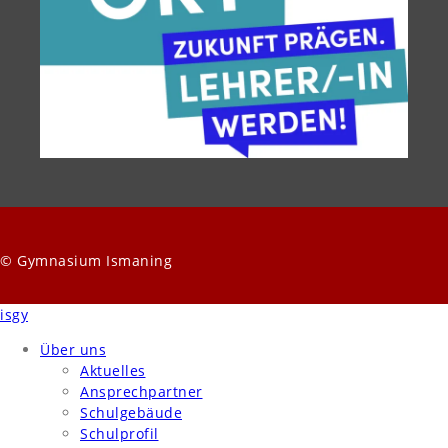
© Gymnasium Ismaning
isgy
Über uns
Aktuelles
Ansprechpartner
Schulgebäude
Schulprofil