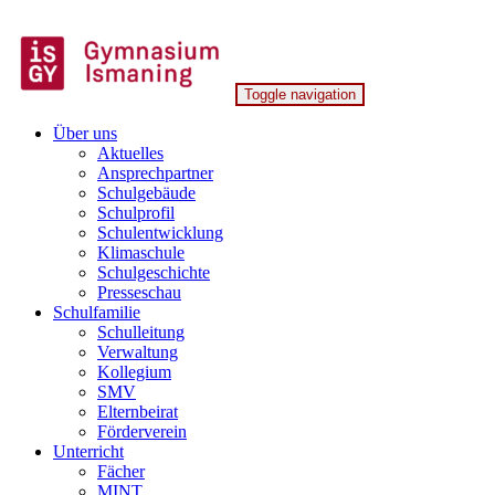
Skip
to
content
Toggle navigation
Gymnasium Ismaning
Über uns
Aktuelles
Ansprechpartner
Schulgebäude
Schulprofil
Schulentwicklung
Klimaschule
Schulgeschichte
Presseschau
Schulfamilie
Schulleitung
Verwaltung
Kollegium
SMV
Elternbeirat
Förderverein
Unterricht
Fächer
MINT