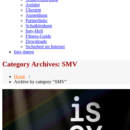
Anfahrt
Übertritt
Anmeldung
Partnerlinks
Schulkleidung
Isgy-Heft
Fitness-Guide
Downloads
Sicherheit im Internet
Isgy-Intern
Category Archives: SMV
Home
/
Archive by category "SMV"