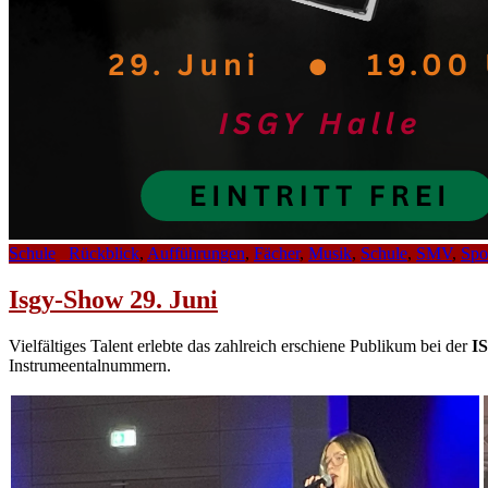
Schule
_Rückblick
,
Aufführungen
,
Fächer
,
Musik
,
Schule
,
SMV
,
Spo
Isgy-Show 29. Juni
Vielfältiges Talent erlebte das zahlreich erschiene Publikum bei der
I
Instrumeentalnummern.