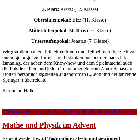
3. Platz:
Alexis (12. Klasse)
Oberstufenpokal:
Elez (11. Klasse)
Mittelstufenpokal:
Matthias (10. Klasse)
Unterstufenpokal:
Jonatan (7. Klasse)
Wir gratulieren allen Teilnehmerinnen und Teilnehmern herzlich zu
einem gelungenen Turnier und bedanken uns beim Schachclub
Ismaning, der neben dem Know-how und dem Spielmaterial auch
die Pokale stiftete und jedem Teilnehmer ein vom Autor Sebastian
Dötterl persönlich signierten Jugendroman („Leon und der tanzende
Springer“) überreichte.
Korbinian Haller
Lehrkraft
_Mitteilung
,
Fächer
,
Mathematik
,
Physik
,
Wettbewerbe
Mathe und Physik im Advent
Es geht wieder los.
24 Tage online rätseln und gewinnen!