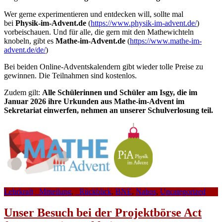
Wer gerne experimentieren und entdecken will, sollte mal
bei
Physik-im-Advent.de
(
https://www.physik-im-advent.de/
)
vorbeischauen. Und für alle, die gern mit den Mathewichteln
knobeln, gibt es
Mathe-im-Advent.de
(
https://www.mathe-im-
advent.de/de/
)
Bei beiden Online-Adventskalendern gibt wieder tolle Preise zu
gewinnen. Die Teilnahmen sind kostenlos.
Zudem gilt:
Alle Schülerinnen und Schüler am Isgy, die im
Januar 2026 ihre Urkunden aus Mathe-im-Advent im
Sekretariat einwerfen, nehmen an unserer Schulverlosung teil.
Lehrkraft
_Mitteilung
,
_Rückblick
,
BNE
,
Nabos
,
Uncategorized
Unser Besuch bei der Projektbörse Act