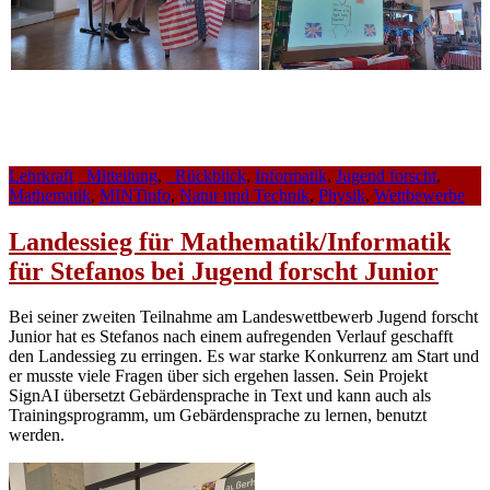
Lehrkraft
_Mitteilung
,
_Rückblick
,
Informatik
,
Jugend forscht
,
Mathematik
,
MINTinfo
,
Natur und Technik
,
Physik
,
Wettbewerbe
Landessieg für Mathematik/Informatik
für Stefanos bei Jugend forscht Junior
Bei seiner zweiten Teilnahme am Landeswettbewerb Jugend forscht
Junior hat es Stefanos nach einem aufregenden Verlauf geschafft
den Landessieg zu erringen. Es war starke Konkurrenz am Start und
er musste viele Fragen über sich ergehen lassen. Sein Projekt
SignAI übersetzt Gebärdensprache in Text und kann auch als
Trainingsprogramm, um Gebärdensprache zu lernen, benutzt
werden.