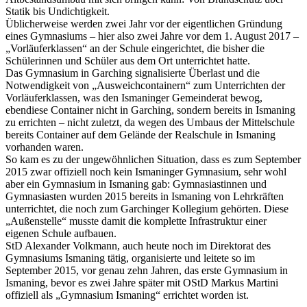
Statik bis Undichtigkeit.
Üblicherweise werden zwei Jahr vor der eigentlichen Gründung
eines Gymnasiums – hier also zwei Jahre vor dem 1. August 2017 –
„Vorläuferklassen“ an der Schule eingerichtet, die bisher die
Schülerinnen und Schüler aus dem Ort unterrichtet hatte.
Das Gymnasium in Garching signalisierte Überlast und die
Notwendigkeit von „Ausweichcontainern“ zum Unterrichten der
Vorläuferklassen, was den Ismaninger Gemeinderat bewog,
ebendiese Container nicht in Garching, sondern bereits in Ismaning
zu errichten – nicht zuletzt, da wegen des Umbaus der Mittelschule
bereits Container auf dem Gelände der Realschule in Ismaning
vorhanden waren.
So kam es zu der ungewöhnlichen Situation, dass es zum September
2015 zwar offiziell noch kein Ismaninger Gymnasium, sehr wohl
aber ein Gymnasium in Ismaning gab: Gymnasiastinnen und
Gymnasiasten wurden 2015 bereits in Ismaning von Lehrkräften
unterrichtet, die noch zum Garchinger Kollegium gehörten. Diese
„Außenstelle“ musste damit die komplette Infrastruktur einer
eigenen Schule aufbauen.
StD Alexander Volkmann, auch heute noch im Direktorat des
Gymnasiums Ismaning tätig, organisierte und leitete so im
September 2015, vor genau zehn Jahren, das erste Gymnasium in
Ismaning, bevor es zwei Jahre später mit OStD Markus Martini
offiziell als „Gymnasium Ismaning“ errichtet worden ist.