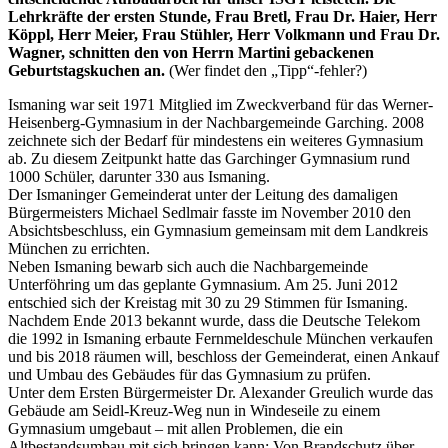
Lehrkräfte der ersten Stunde, Frau Bretl, Frau Dr. Haier, Herr
Köppl, Herr Meier, Frau Stühler, Herr Volkmann und Frau Dr.
Wagner, schnitten den von Herrn Martini gebackenen
Geburtstagskuchen an.
(Wer findet den „Tipp“-fehler?)
Ismaning war seit 1971 Mitglied im Zweckverband für das Werner-
Heisenberg-Gymnasium in der Nachbargemeinde Garching. 2008
zeichnete sich der Bedarf für mindestens ein weiteres Gymnasium
ab. Zu diesem Zeitpunkt hatte das Garchinger Gymnasium rund
1000 Schüler, darunter 330 aus Ismaning.
Der Ismaninger Gemeinderat unter der Leitung des damaligen
Bürgermeisters Michael Sedlmair fasste im November 2010 den
Absichtsbeschluss, ein Gymnasium gemeinsam mit dem Landkreis
München zu errichten.
Neben Ismaning bewarb sich auch die Nachbargemeinde
Unterföhring um das geplante Gymnasium. Am 25. Juni 2012
entschied sich der Kreistag mit 30 zu 29 Stimmen für Ismaning.
Nachdem Ende 2013 bekannt wurde, dass die Deutsche Telekom
die 1992 in Ismaning erbaute Fernmeldeschule München verkaufen
und bis 2018 räumen will, beschloss der Gemeinderat, einen Ankauf
und Umbau des Gebäudes für das Gymnasium zu prüfen.
Unter dem Ersten Bürgermeister Dr. Alexander Greulich wurde das
Gebäude am Seidl-Kreuz-Weg nun in Windeseile zu einem
Gymnasium umgebaut – mit allen Problemen, die ein
Altbestandsumbau mit sich bringen kann: Von Brandschutz über