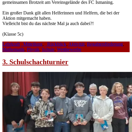
gemeinsamen Brotzeit am Vereinsgelände des FC Ismaning.
Ein großer Dank gilt allen Helferinnen und Helfern, die bei der
Aktion mitgemacht haben.
Vielleicht bist du das nächste Mal ja auch dabei?!
(Klasse 5c)
Lehrkraft
_Mitteilung
,
_Rückblick
,
Aktivität
,
Begabtenförderung
,
Mathematik
,
Physik
,
Schule
,
Wettbewerbe
3. Schulschachturnier