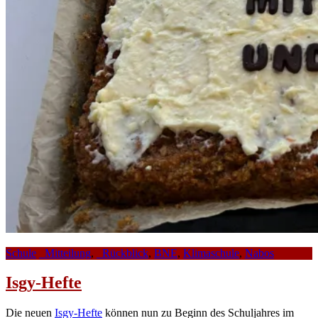
Schule
_Mitteilung
,
_Rückblick
,
BNE
,
Klimaschule
,
Nabos
Isgy-Hefte
Die neuen
Isgy-Hefte
können nun zu Beginn des Schuljahres im