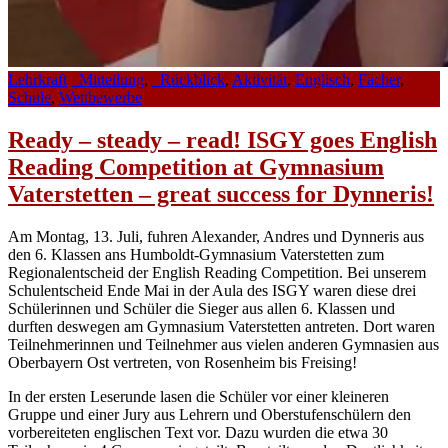
Lehrkraft
_Mitteilung
,
_Rückblick
,
Aktivität
,
Englisch
,
Fächer
,
Schule
,
Wettbewerbe
Ready – steady – read! ISGY goes English
Reading Competition at Gymnasium
Vaterstetten – great success for Dynneris!
Am Montag, 13. Juli, fuhren Alexander, Andres und Dynneris aus
den 6. Klassen ans Humboldt-Gymnasium Vaterstetten zum
Regionalentscheid der English Reading Competition. Bei unserem
Schulentscheid Ende Mai in der Aula des ISGY waren diese drei
Schülerinnen und Schüler die Sieger aus allen 6. Klassen und
durften deswegen am Gymnasium Vaterstetten antreten. Dort waren
Teilnehmerinnen und Teilnehmer aus vielen anderen Gymnasien aus
Oberbayern Ost vertreten, von Rosenheim bis Freising!
In der ersten Leserunde lasen die Schüler vor einer kleineren
Gruppe und einer Jury aus Lehrern und Oberstufenschülern den
vorbereiteten englischen Text vor. Dazu wurden die etwa 30