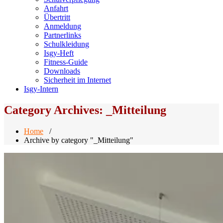
Anfahrt
Übertritt
Anmeldung
Partnerlinks
Schulkleidung
Isgy-Heft
Fitness-Guide
Downloads
Sicherheit im Internet
Isgy-Intern
Category Archives: _Mitteilung
Home
/
Archive by category "_Mitteilung"