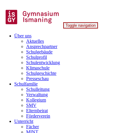
Skip
to
content
Toggle navigation
Gymnasium Ismaning
Über uns
Aktuelles
Ansprechpartner
Schulgebäude
Schulprofil
Schulentwicklung
Klimaschule
Schulgeschichte
Presseschau
Schulfamilie
Schulleitung
Verwaltung
Kollegium
SMV
Elternbeirat
Förderverein
Unterricht
Fächer
MINT