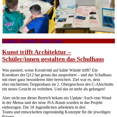
Lehrkraft
_Rückblick
,
Fächer
,
Kunst
Kunst trifft Architektur –
Schüler/innen gestalten das Schulhaus
Was passiert, wenn Kreativität auf kahle Wände
trifft? Ein
Kun
stkurs der Q12 hat genau das ausprobiert – und das Schulhaus
mit einer ganz besonderen Idee
bereichert.
Ziel war es, dem
eher
nüchternen
Treppenhaus im 2. Obergeschoss des C-Abschnitts
ein neues Gesicht zu verleihen. Und das ist mehr als gelungen!
Aber nicht nur dieser Bereich bekam ein Update: Auch eine Wand
in der Mensa und der neue JSA-Raum wurden in das Projekt
einbezogen. Die 18 Jugendlichen arbeiteten in drei
Teams
und
entwickelten
eigenständig
Konzepte für die jeweiligen
Räume.