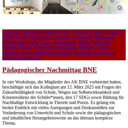
Lehrkraft
_Rückblick
,
Biologie
,
BNE
,
Chemie
,
Deutsch
,
Englisch
,
Ethik
,
Fächer
,
Französisch
,
Geografie
,
Geschichte
,
Informatik
,
Klimaschule
,
Kunst
,
Latein
,
Mathematik
,
Musik
,
Natur und
Technik
,
Physik
,
Politik und Gesellschaft
,
Religion
,
Schule
,
Spanisch
,
Sport
,
Wirtschaft und Recht
,
Wirtschaft_und_Recht
,
Wirtschaftsinformatik
Pädagogischer Nachmittag BNE
In vier Workshops, die Mitglieder des AK BNE vorbereitet hatten,
beschäftigte sich das Kollegium am 12. März 2025 mit Fragen der
Zukunftsfähigkeit von Schule, Wegen zur Selbstwirksamkeit und
Krisenresilienz der Schüler*innen, den 17 SDGs sowie Bildung für
Nachhaltige Entwicklung in Theorie und Praxis. Es gelang ein
breiter Einblick mit vielen Anregungen und Denkanstößen zur
Veränderung von Unterricht und Schule sowie der pädagogischen
und inhaltlichen Herangehensweise an das überaus komplexe
Thema.