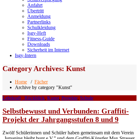
Anfahrt
Übertritt
Anmeldung
Partnerlinks
Schulkleidung
Isgy-Heft
Fitness-Guide
Downloads
Sicherheit im Internet
Isgy-Intern
Category Archives: Kunst
Home
/
Fächer
Archive by category "Kunst"
Lehrkraft
_Rückblick
,
Kunst
,
Projekte
,
Schule
Selbstbewusst und Verbunden: Graffiti-
Projekt der Jahrgangsstufen 8 und 9
Zwölf Schülerinnen und Schüler haben gemeinsam mit dem Verein
„Ismaning bleibt bunt e.V.” und dem Graffiti-Künstler Max Strasser