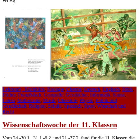
Wi Bg
Lehrkraft
_Rückblick
,
Biologie
,
Chemie
,
Deutsch
,
Englisch
,
Ethik
,
Fächer
,
Französisch
,
Geografie
,
Geschichte
,
Informatik
,
Kunst
,
Latein
,
Mathematik
,
Musik
,
Oberstufe
,
Physik
,
Politik und
Gesellschaft
,
Religion
,
Schule
,
Spanisch
,
Sport
,
Wirtschaft und
Recht
Wissenschaftswoche der 11. Klassen
Vom 24.-30.1., 31.1.-6.2. und 21.-27.2. fand für die 11. Klassen die