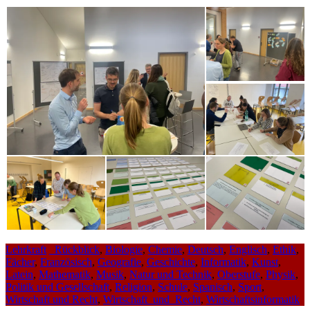
Lehrkraft
_Rückblick
,
Biologie
,
Chemie
,
Deutsch
,
Englisch
,
Ethik
,
Fächer
,
Französisch
,
Geografie
,
Geschichte
,
Informatik
,
Kunst
,
Latein
,
Mathematik
,
Musik
,
Natur und Technik
,
Oberstufe
,
Physik
,
Politik und Gesellschaft
,
Religion
,
Schule
,
Spanisch
,
Sport
,
Wirtschaft und Recht
,
Wirtschaft_und_Recht
,
Wirtschaftsinformatik