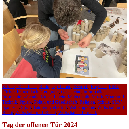
Schule
_Rückblick
,
Biologie
,
Chemie
,
Deutsch
,
Englisch
,
Ethik
,
Fächer
,
Französisch
,
Geografie
,
Geschichte
,
Informatik
,
Informationsabende
,
Kunst
,
Latein
,
Mathematik
,
Musik
,
Natur und
Technik
,
Physik
,
Politik und Gesellschaft
,
Religion
,
Schule
,
SMV
,
Spanisch
,
Sport
,
Tutoren
,
Uebertritt
,
Wahlangebote
,
Wirtschaft und
Recht
,
Wirtschaft_und_Recht
,
Wirtschaftsinformatik
Tag der offenen Tür 2024