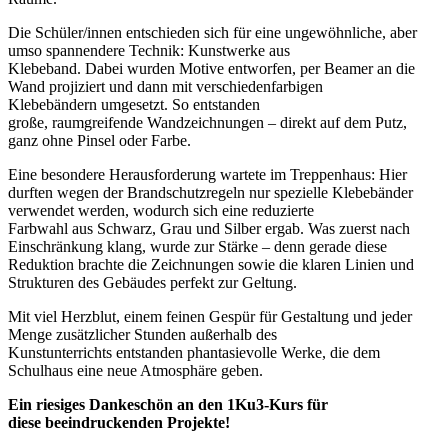
Die Schüler/innen entschieden sich für eine ungewöhnliche, aber
umso spannendere Technik: Kunstwerke aus
Klebeband.
Dabei
wurden Motive entworfen, per
Beamer
an die
Wand
projiziert
und dann mit verschiedenfarbigen
Klebebändern
umgesetzt. So entstanden
große,
raumgreifende
Wandzeichnungen – direkt auf dem Putz,
ganz ohne Pinsel oder Farbe.
Eine besondere Herausforderung wartete im Treppenhaus: Hier
durften wegen der Brandschutzregeln nur
spezielle
Klebebänder
verwendet werden, wodurch sich eine reduzierte
Farbwahl
aus
Schwarz, Grau und Silber ergab. Was zuerst nach
Einschränkung klang, wurde zur Stärke – denn gerade
diese
Reduktion
brachte
die Zeichnungen sowie
die klaren Linien und
Strukturen des Gebäudes perfekt zur Geltung.
Mit viel Herzblut, einem feinen Gespür für Gestaltung und jeder
Menge zusätzlicher Stunden
außerhalb des
Kunstunterrichts
entstanden
phantasievolle
Werke, die dem
Schulhaus eine neue Atmosphäre geben.
Ein riesiges Dankeschön an den
1Ku3-Kurs für
diese
beeindruckenden
Projekte!