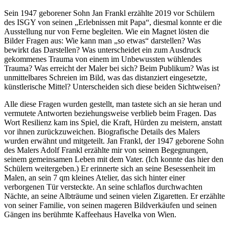
Sein 1947 geborener Sohn Jan Frankl erzählte 2019 vor Schülern
des ISGY von seinen „Erlebnissen mit Papa“, diesmal konnte er die
Ausstellung nur von Ferne begleiten. Wie ein Magnet lösten die
Bilder Fragen aus: Wie kann man „so etwas“ darstellen? Was
bewirkt das Darstellen? Was unterscheidet ein zum Ausdruck
gekommenes Trauma von einem im Unbewussten wühlendes
Trauma? Was erreicht der Maler bei sich? Beim Publikum? Was ist
unmittelbares Schreien im Bild, was das distanziert eingesetzte,
künstlerische Mittel? Unterscheiden sich diese beiden Sichtweisen?
Alle diese Fragen wurden gestellt, man tastete sich an sie heran und
vermutete Antworten beziehungsweise verblieb beim Fragen. Das
Wort Resilienz kam ins Spiel, die Kraft, Hürden zu meistern, anstatt
vor ihnen zurückzuweichen. Biografische Details des Malers
wurden erwähnt und mitgeteilt. Jan Frankl, der 1947 geborene Sohn
des Malers Adolf Frankl erzählte mir von seinen Begegnungen,
seinem gemeinsamen Leben mit dem Vater. (Ich konnte das hier den
Schülern weitergeben.) Er erinnerte sich an seine Besessenheit im
Malen, an sein 7 qm kleines Atelier, das sich hinter einer
verborgenen Tür versteckte. An seine schlaflos durchwachten
Nächte, an seine Albträume und seinen vielen Zigaretten. Er erzählte
von seiner Familie, von seinen mageren Bildverkäufen und seinen
Gängen ins berühmte Kaffeehaus Havelka von Wien.