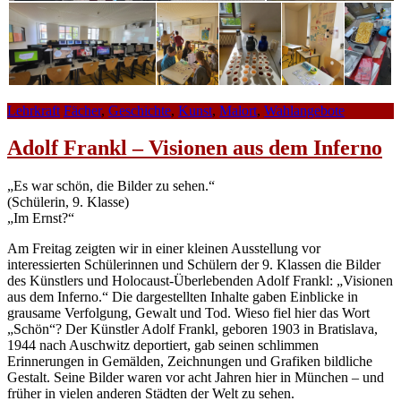
Lehrkraft
Fächer
,
Geschichte
,
Kunst
,
Malort
,
Wahlangebote
Adolf Frankl – Visionen aus dem Inferno
„Es war schön, die Bilder zu sehen.“
(Schülerin, 9. Klasse)
„Im Ernst?“
Am Freitag zeigten wir in einer kleinen Ausstellung vor
interessierten Schülerinnen und Schülern der 9. Klassen die Bilder
des Künstlers und Holocaust-Überlebenden Adolf Frankl: „Visionen
aus dem Inferno.“ Die dargestellten Inhalte gaben Einblicke in
grausame Verfolgung, Gewalt und Tod. Wieso fiel hier das Wort
„Schön“? Der Künstler Adolf Frankl, geboren 1903 in Bratislava,
1944 nach Auschwitz deportiert, gab seinen schlimmen
Erinnerungen in Gemälden, Zeichnungen und Grafiken bildliche
Gestalt. Seine Bilder waren vor acht Jahren hier in München – und
früher in vielen anderen Städten der Welt zu sehen.