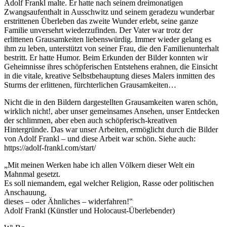
Adolf Frankl malte. Er hatte nach seinem dreimonatigen
Zwangsaufenthalt in Ausschwitz und seinem geradezu wunderbar
erstrittenen Überleben das zweite Wunder erlebt, seine ganze
Familie unversehrt wiederzufinden. Der Vater war trotz der
erlittenen Grausamkeiten liebenswürdig. Immer wieder gelang es
ihm zu leben, unterstützt von seiner Frau, die den Familienunterhalt
bestritt. Er hatte Humor. Beim Erkunden der Bilder konnten wir
Geheimnisse ihres schöpferischen Entstehens erahnen, die Einsicht
in die vitale, kreative Selbstbehauptung dieses Malers inmitten des
Sturms der erlittenen, fürchterlichen Grausamkeiten…
Nicht die in den Bildern dargestellten Grausamkeiten waren schön,
wirklich nicht!, aber unser gemeinsames Ansehen, unser Entdecken
der schlimmen, aber eben auch schöpferisch-kreativen
Hintergründe. Das war unser Arbeiten, ermöglicht durch die Bilder
von Adolf Frankl – und diese Arbeit war schön. Siehe auch:
https://adolf-frankl.com/start/
„Mit meinen Werken habe ich allen Völkern dieser Welt ein
Mahnmal gesetzt.
Es soll niemandem, egal welcher Religion, Rasse oder politischen
Anschauung,
dieses – oder Ähnliches – widerfahren!‟
Adolf Frankl (Künstler und Holocaust-Überlebender)