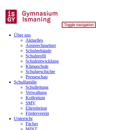
Skip
to
content
Toggle navigation
Gymnasium Ismaning
Über uns
Aktuelles
Ansprechpartner
Schulgebäude
Schulprofil
Schulentwicklung
Klimaschule
Schulgeschichte
Presseschau
Schulfamilie
Schulleitung
Verwaltung
Kollegium
SMV
Elternbeirat
Förderverein
Unterricht
Fächer
MINT