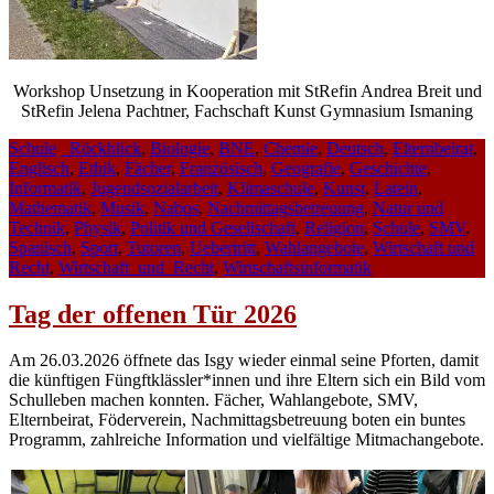
Workshop Unsetzung in Kooperation mit StRefin Andrea Breit und
StRefin Jelena Pachtner, Fachschaft Kunst Gymnasium Ismaning
Schule
_Rückblick
,
Biologie
,
BNE
,
Chemie
,
Deutsch
,
Elternbeirat
,
Englisch
,
Ethik
,
Fächer
,
Französisch
,
Geografie
,
Geschichte
,
Informatik
,
Jugendsozialarbeit
,
Klimaschule
,
Kunst
,
Latein
,
Mathematik
,
Musik
,
Nabos
,
Nachmittagsbetreuung
,
Natur und
Technik
,
Physik
,
Politik und Gesellschaft
,
Religion
,
Schule
,
SMV
,
Spanisch
,
Sport
,
Tutoren
,
Uebertritt
,
Wahlangebote
,
Wirtschaft und
Recht
,
Wirtschaft_und_Recht
,
Wirtschaftsinformatik
Tag der offenen Tür 2026
Am 26.03.2026 öffnete das Isgy wieder einmal seine Pforten, damit
die künftigen Füngftklässler*innen und ihre Eltern sich ein Bild vom
Schulleben machen konnten. Fächer, Wahlangebote, SMV,
Elternbeirat, Föderverein, Nachmittagsbetreuung boten ein buntes
Programm, zahlreiche Information und vielfältige Mitmachangebote.