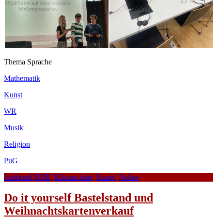
Thema Sprache
Mathematik
Kunst
WR
Musik
Religion
PuG
Lehrkraft
BNE
,
Klimaschule
,
Kunst
,
Nabos
Do it yourself Bastelstand und
Weihnachtskartenverkauf