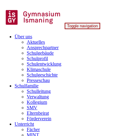
Skip
to
content
Toggle navigation
Gymnasium Ismaning
Über uns
Aktuelles
Ansprechpartner
Schulgebäude
Schulprofil
Schulentwicklung
Klimaschule
Schulgeschichte
Presseschau
Schulfamilie
Schulleitung
Verwaltung
Kollegium
SMV
Elternbeirat
Förderverein
Unterricht
Fächer
MINT