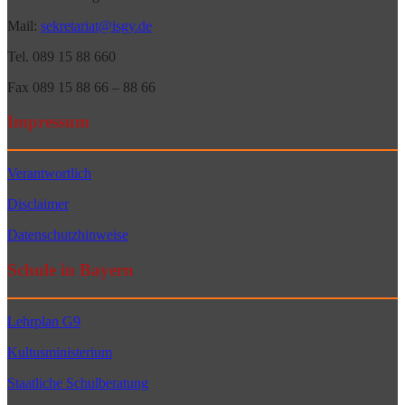
Mail:
sekretariat@isgy.de
Tel. 089 15 88 660
Fax 089 15 88 66 – 88 66
Impressum
Verantwortlich
Disclaimer
Datenschutzhinweise
Schule in Bayern
Lehrplan G9
Kultusministerium
Staatliche Schulberatung