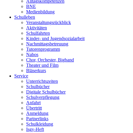
Alltagskompetenzen
BNE
Medienbildung
Schulleben
Veranstaltungsrückblick
Aktivitäten
Schulfahrten
Kinder- und Jugendsozialarbeit
Nachmittagsbetreuung
Tutorenprogramm
Nabos
Chor, Orchester, Bigband
Theater und Film
Bläserkurs
Service
Unterrichtszeiten
Schulbücher
Digitale Schulbücher
Schulverpflegung
Anfahrt
Übertritt
Anmeldung
Partnerlinks
Schulkleidung
Isgy-Heft