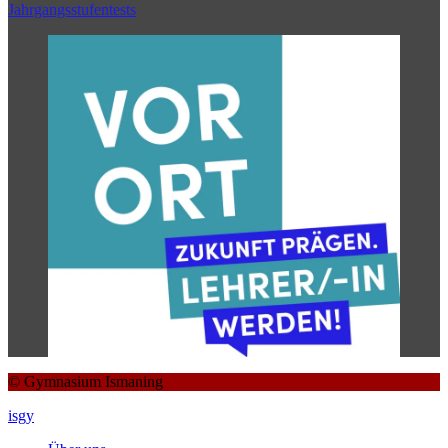
Jahrgangsstufentests
© Gymnasium Ismaning
isgy