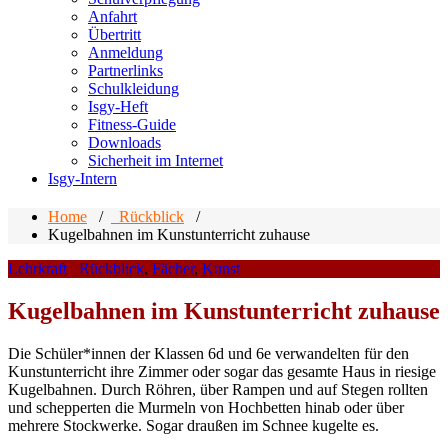
Anfahrt
Übertritt
Anmeldung
Partnerlinks
Schulkleidung
Isgy-Heft
Fitness-Guide
Downloads
Sicherheit im Internet
Isgy-Intern
Home
/
_Rückblick
/
Kugelbahnen im Kunstunterricht zuhause
Lehrkraft
_Rückblick
,
Fächer
,
Kunst
Kugelbahnen im Kunstunterricht zuhause
Die Schüler*innen der Klassen 6d und 6e verwandelten für den
Kunstunterricht ihre Zimmer oder sogar das gesamte Haus in riesige
Kugelbahnen. Durch Röhren, über Rampen und auf Stegen rollten
und schepperten die Murmeln von Hochbetten hinab oder über
mehrere Stockwerke. Sogar draußen im Schnee kugelte es.