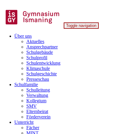
Skip
to
content
Toggle navigation
Gymnasium Ismaning
Über uns
Aktuelles
Ansprechpartner
Schulgebäude
Schulprofil
Schulentwicklung
Klimaschule
Schulgeschichte
Presseschau
Schulfamilie
Schulleitung
Verwaltung
Kollegium
SMV
Elternbeirat
Förderverein
Unterricht
Fächer
MINT