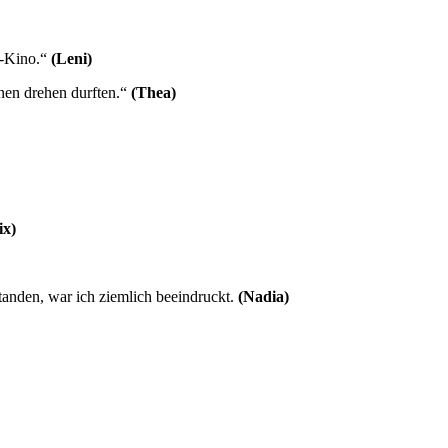
D-Kino.“
(Leni)
enen drehen durften.“
(Thea)
ix)
anden, war ich ziemlich beeindruckt.
(
Nadia)