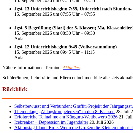
15. September 2026 um 07:55 Uhr – 07:55
Jgst. 13 Unterrichtsbeginn 7:55, Unterricht nach Stunden-
15. September 2026 um 07:55 Uhr – 07:55
-
Jgst. 5 Begrüßung (Start) der 5. Klassen; Ma, Klassenleite
15. September 2026 um 08:30 Uhr – 09:30
Aula
Jgst. 12 Unterrichtsbeginn 9:45 (Vollversammlung)
15. September 2026 um 09:45 Uhr – 11:15
Aula
Nähere Informationen Termine:
Aktuelles
.
Schüler/innen, Lehrkräfte und Eltern entnehmen bitte alle stets aktua
Rückblick
Selbstbewusst und Verbunden: Graffiti-Projekt der Jahrgangsst
Thementage „Alltagskompetenzen“ in den 8. Klassen
28. Juli 
Erfolgreiche Teilnahme am Känguru-Wettbewerb 2026
21. Jul
Icebreaker – Depression im Jugendalter
20. Juli 2026
Aktionstag Planet Erde: Wenn die Großen die Kleinen unterric