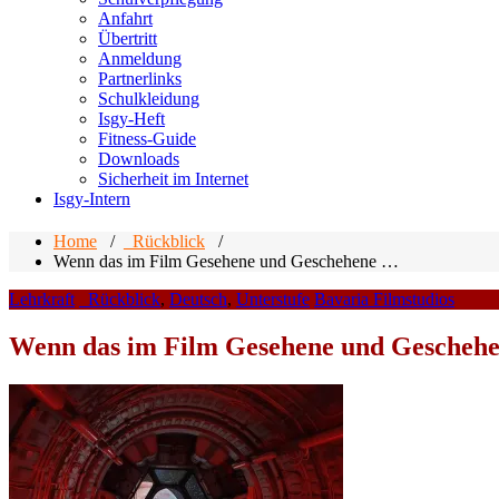
Anfahrt
Übertritt
Anmeldung
Partnerlinks
Schulkleidung
Isgy-Heft
Fitness-Guide
Downloads
Sicherheit im Internet
Isgy-Intern
Home
/
_Rückblick
/
Wenn das im Film Gesehene und Geschehene …
Lehrkraft
_Rückblick
,
Deutsch
,
Unterstufe
Bavaria Filmstudios
Wenn das im Film Gesehene und Gescheh