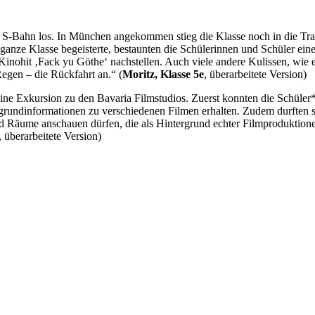
r S-Bahn los. In München angekommen stieg die Klasse noch in die Tr
anze Klasse begeisterte, bestaunten die Schülerinnen und Schüler eine
Kinohit ‚Fack yu Göthe‘ nachstellen. Auch viele andere Kulissen, wie 
egen – die Rückfahrt an.“ (
Moritz, Klasse 5e
, überarbeitete Version)
ne Exkursion zu den Bavaria Filmstudios. Zuerst konnten die Schüler*
grundinformationen zu verschiedenen Filmen erhalten. Zudem durften sie
d Räume anschauen dürfen, die als Hintergrund echter Filmproduktione
, überarbeitete Version)