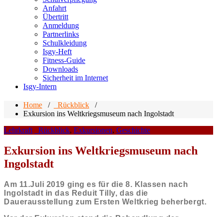
Anfahrt
Übertritt
Anmeldung
Partnerlinks
Schulkleidung
Isgy-Heft
Fitness-Guide
Downloads
Sicherheit im Internet
Isgy-Intern
Home
/
_Rückblick
/
Exkursion ins Weltkriegsmuseum nach Ingolstadt
Lehrkraft
_Rückblick
,
Exkursionen
,
Geschichte
Exkursion ins Weltkriegsmuseum nach
Ingolstadt
Am 11.Juli 2019 ging es für die 8. Klassen nach
Ingolstadt in das Reduit Tilly, das die
Dauerausstellung zum Ersten Weltkrieg beherbergt.