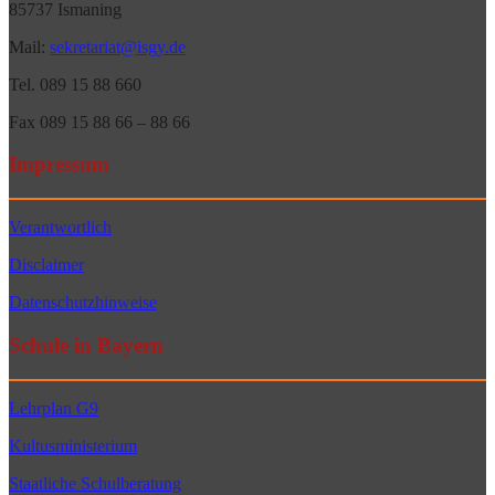
85737 Ismaning
Mail:
sekretariat@isgy.de
Tel. 089 15 88 660
Fax 089 15 88 66 – 88 66
Impressum
Verantwortlich
Disclaimer
Datenschutzhinweise
Schule in Bayern
Lehrplan G9
Kultusministerium
Staatliche Schulberatung