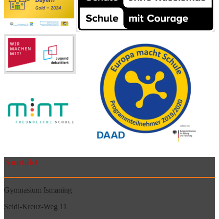
Kontakt
Gymnasium Ismaning
Seidl-Kreuz-Weg 11