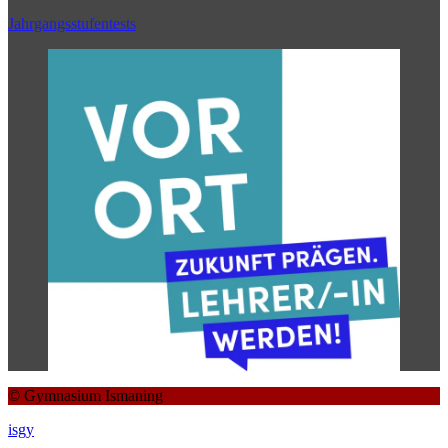
Jahrgangsstufentests
© Gymnasium Ismaning
isgy