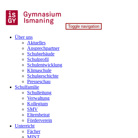
Skip
to
content
Toggle navigation
Gymnasium Ismaning
Über uns
Aktuelles
Ansprechpartner
Schulgebäude
Schulprofil
Schulentwicklung
Klimaschule
Schulgeschichte
Presseschau
Schulfamilie
Schulleitung
Verwaltung
Kollegium
SMV
Elternbeirat
Förderverein
Unterricht
Fächer
MINT