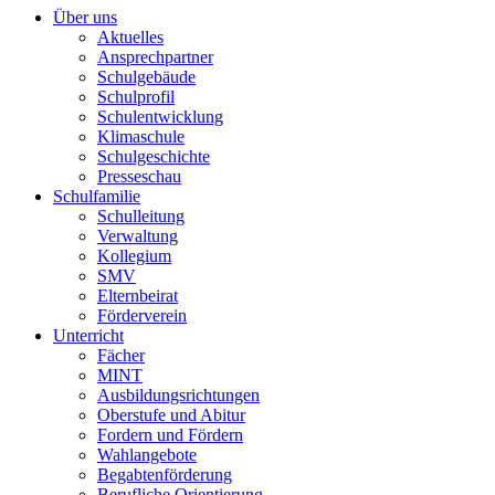
Über uns
Aktuelles
Ansprechpartner
Schulgebäude
Schulprofil
Schulentwicklung
Klimaschule
Schulgeschichte
Presseschau
Schulfamilie
Schulleitung
Verwaltung
Kollegium
SMV
Elternbeirat
Förderverein
Unterricht
Fächer
MINT
Ausbildungsrichtungen
Oberstufe und Abitur
Fordern und Fördern
Wahlangebote
Begabtenförderung
Berufliche Orientierung