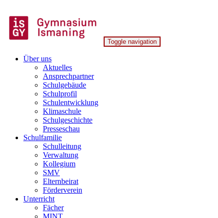
Skip
to
content
Toggle navigation
Gymnasium Ismaning
Über uns
Aktuelles
Ansprechpartner
Schulgebäude
Schulprofil
Schulentwicklung
Klimaschule
Schulgeschichte
Presseschau
Schulfamilie
Schulleitung
Verwaltung
Kollegium
SMV
Elternbeirat
Förderverein
Unterricht
Fächer
MINT