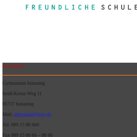
Kontakt
Gymnasium Ismaning
Seidl-Kreuz-Weg 11
85737 Ismaning
Mail:
sekretariat@isgy.de
Tel. 089 15 88 660
Fax 089 15 88 66 – 88 66