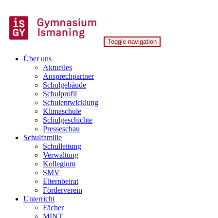
Skip
to
content
Toggle navigation
Gymnasium Ismaning
Über uns
Aktuelles
Ansprechpartner
Schulgebäude
Schulprofil
Schulentwicklung
Klimaschule
Schulgeschichte
Presseschau
Schulfamilie
Schulleitung
Verwaltung
Kollegium
SMV
Elternbeirat
Förderverein
Unterricht
Fächer
MINT