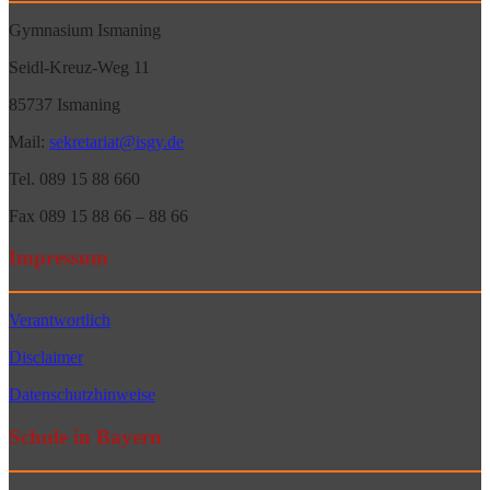
Gymnasium Ismaning
Seidl-Kreuz-Weg 11
85737 Ismaning
Mail:
sekretariat@isgy.de
Tel. 089 15 88 660
Fax 089 15 88 66 – 88 66
Impressum
Verantwortlich
Disclaimer
Datenschutzhinweise
Schule in Bayern