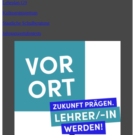
Lehrplan G9
Kultusministerium
Staatliche Schulberatung
Jahrgangsstufentests