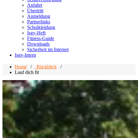
Anfahrt
Übertritt
Anmeldung
Partnerlinks
Schulkleidung
Isgy-Heft
Fitness-Guide
Downloads
Sicherheit im Internet
Isgy-Intern
Home
/
_Rückblick
/
Lauf dich fit