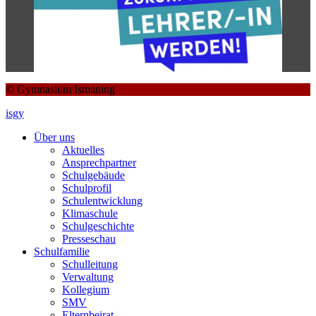
© Gymnasium Ismaning
isgy
Über uns
Aktuelles
Ansprechpartner
Schulgebäude
Schulprofil
Schulentwicklung
Klimaschule
Schulgeschichte
Presseschau
Schulfamilie
Schulleitung
Verwaltung
Kollegium
SMV
Elternbeirat