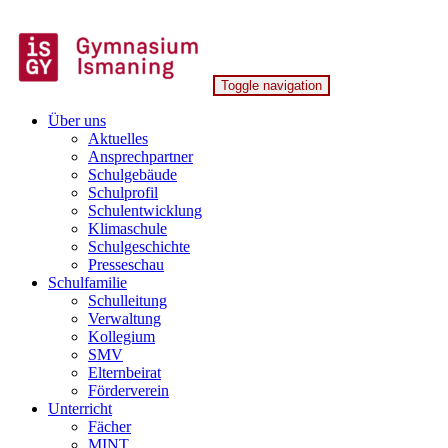
Skip
to
content
Toggle navigation
Gymnasium Ismaning
Über uns
Aktuelles
Ansprechpartner
Schulgebäude
Schulprofil
Schulentwicklung
Klimaschule
Schulgeschichte
Presseschau
Schulfamilie
Schulleitung
Verwaltung
Kollegium
SMV
Elternbeirat
Förderverein
Unterricht
Fächer
MINT