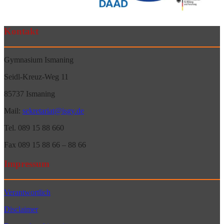
Kontakt
Gymnasium Ismaning
Seidl-Kreuz-Weg 11
85737 Ismaning
Mail:
sekretariat@isgy.de
Tel. 089 15 88 660
Fax 089 15 88 66 – 88 66
Impressum
Verantwortlich
Disclaimer