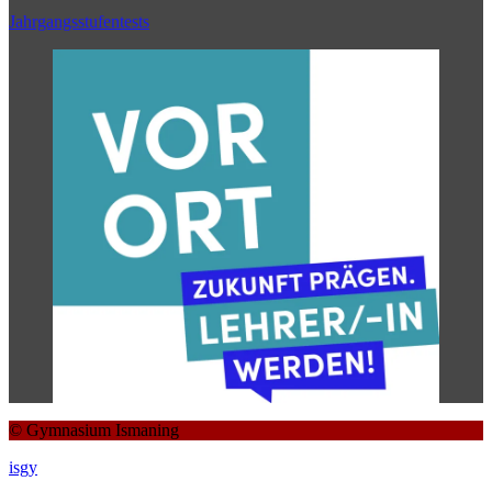
Jahrgangsstufentests
© Gymnasium Ismaning
isgy