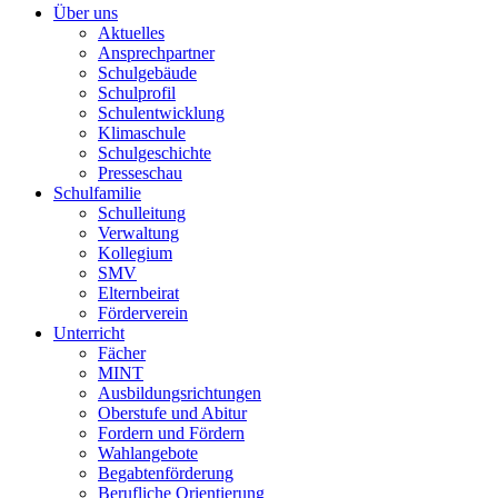
Über uns
Aktuelles
Ansprechpartner
Schulgebäude
Schulprofil
Schulentwicklung
Klimaschule
Schulgeschichte
Presseschau
Schulfamilie
Schulleitung
Verwaltung
Kollegium
SMV
Elternbeirat
Förderverein
Unterricht
Fächer
MINT
Ausbildungsrichtungen
Oberstufe und Abitur
Fordern und Fördern
Wahlangebote
Begabtenförderung
Berufliche Orientierung