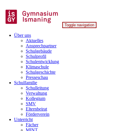
Skip
to
content
Toggle navigation
Gymnasium Ismaning
Über uns
Aktuelles
Ansprechpartner
Schulgebäude
Schulprofil
Schulentwicklung
Klimaschule
Schulgeschichte
Presseschau
Schulfamilie
Schulleitung
Verwaltung
Kollegium
SMV
Elternbeirat
Förderverein
Unterricht
Fächer
MINT