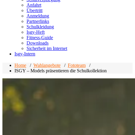
Anfahrt
Übertritt
Anmeldung
Partnerlinks
Schulkleidung
Isgy-Heft
Fitness-Guide
Downloads
Sicherheit im Internet
Isgy-Intern
Home
/
Wahlangebote
/
Fototeam
/
ISGY – Models präsentieren die Schulkollektion