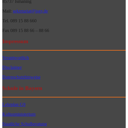
85737 Ismaning
Mail:
sekretariat@isgy.de
Tel. 089 15 88 660
Fax 089 15 88 66 – 88 66
Impressum
Verantwortlich
Disclaimer
Datenschutzhinweise
Schule in Bayern
Lehrplan G9
Kultusministerium
Staatliche Schulberatung