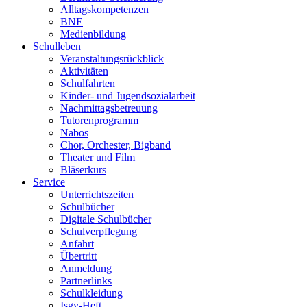
Alltagskompetenzen
BNE
Medienbildung
Schulleben
Veranstaltungsrückblick
Aktivitäten
Schulfahrten
Kinder- und Jugendsozialarbeit
Nachmittagsbetreuung
Tutorenprogramm
Nabos
Chor, Orchester, Bigband
Theater und Film
Bläserkurs
Service
Unterrichtszeiten
Schulbücher
Digitale Schulbücher
Schulverpflegung
Anfahrt
Übertritt
Anmeldung
Partnerlinks
Schulkleidung
Isgy-Heft