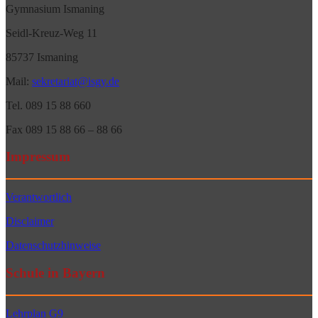
Gymnasium Ismaning
Seidl-Kreuz-Weg 11
85737 Ismaning
Mail:
sekretariat@isgy.de
Tel. 089 15 88 660
Fax 089 15 88 66 – 88 66
Impressum
Verantwortlich
Disclaimer
Datenschutzhinweise
Schule in Bayern
Lehrplan G9