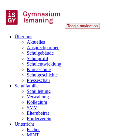
Skip
to
content
Toggle navigation
Gymnasium Ismaning
Über uns
Aktuelles
Ansprechpartner
Schulgebäude
Schulprofil
Schulentwicklung
Klimaschule
Schulgeschichte
Presseschau
Schulfamilie
Schulleitung
Verwaltung
Kollegium
SMV
Elternbeirat
Förderverein
Unterricht
Fächer
MINT