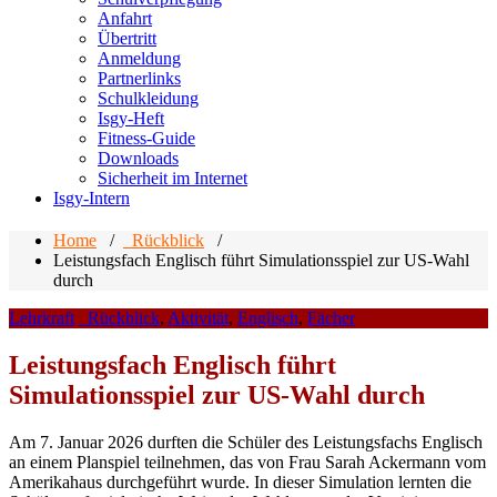
Anfahrt
Übertritt
Anmeldung
Partnerlinks
Schulkleidung
Isgy-Heft
Fitness-Guide
Downloads
Sicherheit im Internet
Isgy-Intern
Home
/
_Rückblick
/
Leistungsfach Englisch führt Simulationsspiel zur US-Wahl
durch
Lehrkraft
_Rückblick
,
Aktivität
,
Englisch
,
Fächer
Leistungsfach Englisch führt
Simulationsspiel zur US-Wahl durch
Am 7. Januar 2026 durften die Schüler des Leistungsfachs Englisch
an einem Planspiel teilnehmen, das von Frau Sarah Ackermann vom
Amerikahaus durchgeführt wurde. In dieser Simulation lernten die