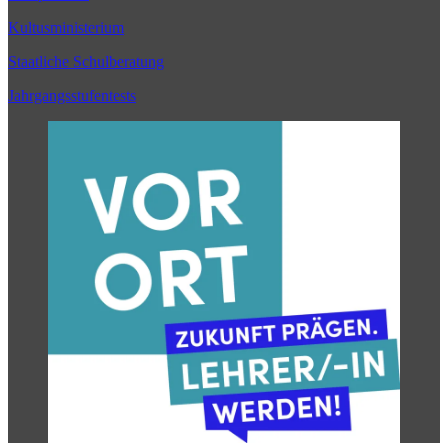
Kultusministerium
Staatliche Schulberatung
Jahrgangsstufentests