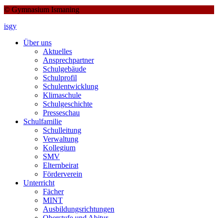
© Gymnasium Ismaning
isgy
Über uns
Aktuelles
Ansprechpartner
Schulgebäude
Schulprofil
Schulentwicklung
Klimaschule
Schulgeschichte
Presseschau
Schulfamilie
Schulleitung
Verwaltung
Kollegium
SMV
Elternbeirat
Förderverein
Unterricht
Fächer
MINT
Ausbildungsrichtungen
Oberstufe und Abitur