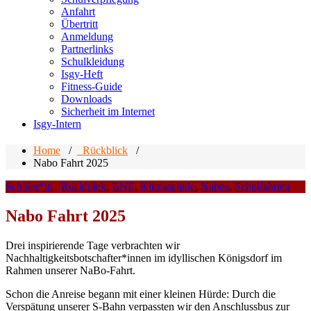
Anfahrt
Übertritt
Anmeldung
Partnerlinks
Schulkleidung
Isgy-Heft
Fitness-Guide
Downloads
Sicherheit im Internet
Isgy-Intern
Home
/
_Rückblick
/
Nabo Fahrt 2025
Schüler*in
_Rückblick
,
BNE
,
Klimaschule
,
Nabos
,
Schulfahrten
Nabo Fahrt 2025
Drei inspirierende Tage verbrachten wir
Nachhaltigkeitsbotschafter*innen im idyllischen Königsdorf im
Rahmen unserer NaBo-Fahrt.
Schon die Anreise begann mit einer kleinen Hürde: Durch die
Verspätung unserer S-Bahn verpassten wir den Anschlussbus zur