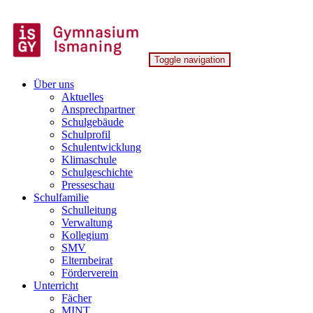
Skip
to
content
Toggle navigation
Gymnasium Ismaning
Über uns
Aktuelles
Ansprechpartner
Schulgebäude
Schulprofil
Schulentwicklung
Klimaschule
Schulgeschichte
Presseschau
Schulfamilie
Schulleitung
Verwaltung
Kollegium
SMV
Elternbeirat
Förderverein
Unterricht
Fächer
MINT