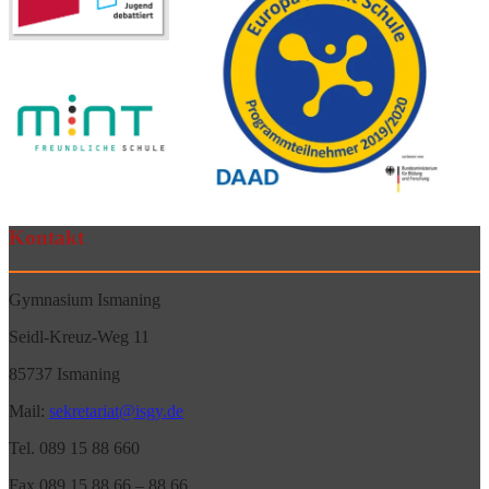
Kontakt
Gymnasium Ismaning
Seidl-Kreuz-Weg 11
85737 Ismaning
Mail:
sekretariat@isgy.de
Tel. 089 15 88 660
Fax 089 15 88 66 – 88 66