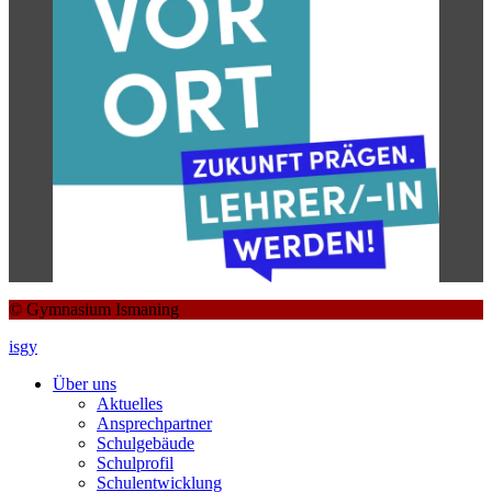
© Gymnasium Ismaning
isgy
Über uns
Aktuelles
Ansprechpartner
Schulgebäude
Schulprofil
Schulentwicklung