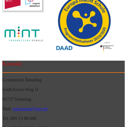
Kontakt
Gymnasium Ismaning
Seidl-Kreuz-Weg 11
85737 Ismaning
Mail:
sekretariat@isgy.de
Tel. 089 15 88 660