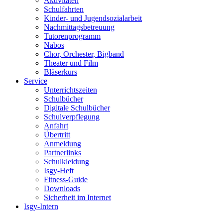
Aktivitäten
Schulfahrten
Kinder- und Jugendsozialarbeit
Nachmittagsbetreuung
Tutorenprogramm
Nabos
Chor, Orchester, Bigband
Theater und Film
Bläserkurs
Service
Unterrichtszeiten
Schulbücher
Digitale Schulbücher
Schulverpflegung
Anfahrt
Übertritt
Anmeldung
Partnerlinks
Schulkleidung
Isgy-Heft
Fitness-Guide
Downloads
Sicherheit im Internet
Isgy-Intern