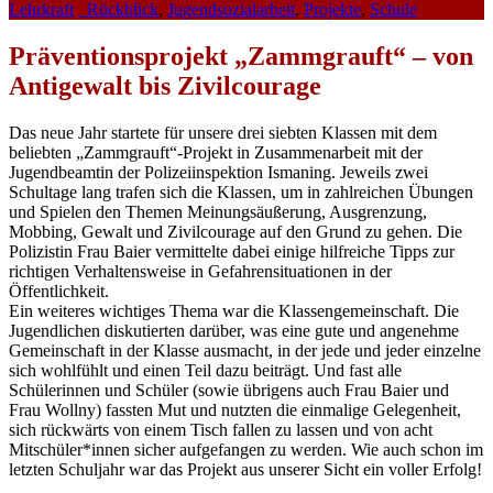
Lehrkraft
_Rückblick
,
Jugendsozialarbeit
,
Projekte
,
Schule
Präventionsprojekt „Zammgrauft“ – von
Antigewalt bis Zivilcourage
Das neue Jahr startete für unsere drei siebten Klassen mit dem
beliebten „Zammgrauft“-Projekt in Zusammenarbeit mit der
Jugendbeamtin der Polizeiinspektion Ismaning. Jeweils zwei
Schultage lang trafen sich die Klassen, um in zahlreichen Übungen
und Spielen den Themen Meinungsäußerung, Ausgrenzung,
Mobbing, Gewalt und Zivilcourage auf den Grund zu gehen. Die
Polizistin Frau Baier vermittelte dabei einige hilfreiche Tipps zur
richtigen Verhaltensweise in Gefahrensituationen in der
Öffentlichkeit.
Ein weiteres wichtiges Thema war die Klassengemeinschaft. Die
Jugendlichen diskutierten darüber, was eine gute und angenehme
Gemeinschaft in der Klasse ausmacht, in der jede und jeder einzelne
sich wohlfühlt und einen Teil dazu beiträgt. Und fast alle
Schülerinnen und Schüler (sowie übrigens auch Frau Baier und
Frau Wollny) fassten Mut und nutzten die einmalige Gelegenheit,
sich rückwärts von einem Tisch fallen zu lassen und von acht
Mitschüler*innen sicher aufgefangen zu werden. Wie auch schon im
letzten Schuljahr war das Projekt aus unserer Sicht ein voller Erfolg!