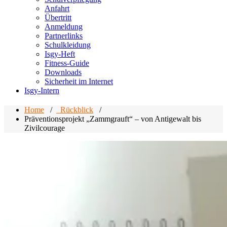
Anfahrt
Übertritt
Anmeldung
Partnerlinks
Schulkleidung
Isgy-Heft
Fitness-Guide
Downloads
Sicherheit im Internet
Isgy-Intern
Home
/
_Rückblick
/
Präventionsprojekt „Zammgrauft“ – von Antigewalt bis
Zivilcourage