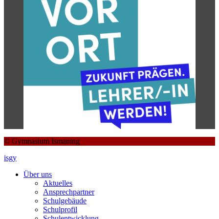
© Gymnasium Ismaning
isgy
Über uns
Aktuelles
Ansprechpartner
Schulgebäude
Schulprofil
Schulentwicklung