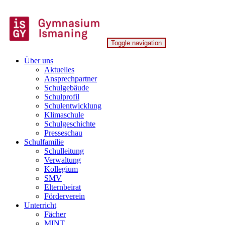
Skip
to
content
Toggle navigation
Gymnasium Ismaning
Über uns
Aktuelles
Ansprechpartner
Schulgebäude
Schulprofil
Schulentwicklung
Klimaschule
Schulgeschichte
Presseschau
Schulfamilie
Schulleitung
Verwaltung
Kollegium
SMV
Elternbeirat
Förderverein
Unterricht
Fächer
MINT