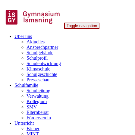
Skip
to
content
Toggle navigation
Gymnasium Ismaning
Über uns
Aktuelles
Ansprechpartner
Schulgebäude
Schulprofil
Schulentwicklung
Klimaschule
Schulgeschichte
Presseschau
Schulfamilie
Schulleitung
Verwaltung
Kollegium
SMV
Elternbeirat
Förderverein
Unterricht
Fächer
MINT