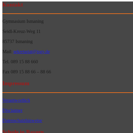
Kontakt
Gymnasium Ismaning
Seidl-Kreuz-Weg 11
85737 Ismaning
Mail:
sekretariat@isgy.de
Tel. 089 15 88 660
Fax 089 15 88 66 – 88 66
Impressum
Verantwortlich
Disclaimer
Datenschutzhinweise
Schule in Bayern