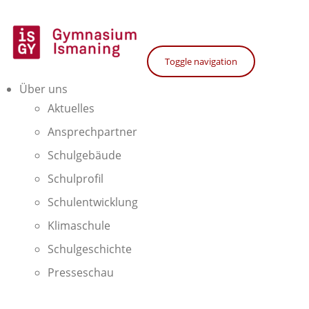
Skip
to
content
Toggle navigation
Über uns
Gymnasium Ismaning
Aktuelles
Ansprechpartner
Schulgebäude
Schulprofil
Schulentwicklung
Klimaschule
Schulgeschichte
Presseschau