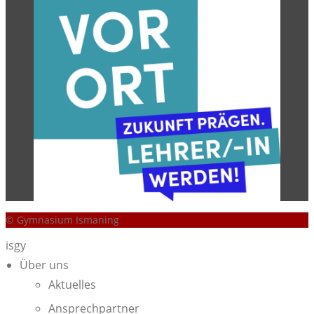
© Gymnasium Ismaning
isgy
Über uns
Aktuelles
Ansprechpartner