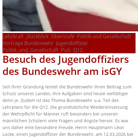
Lehrkraft
_Rückblick
Oberstufe
Politik und Gesellschaft
,
,
,
Vorträge
Bundeswehr
Jugendoffizier
,
,
Politik_und_Gesellschaft
PuG
Q12
,
,
Besuch des Jugendoffiziers
des Bundeswehr am isGY
Seit ihrer Gründung leistet die Bundeswehr ihren Beitrag zum
Schutz unseres Landes, ihre Aufgaben sind heute vielfältiger
denn je. Zudem ist das Thema Bundeswehr u.a. Teil des
Lehrplans für die Q12. Die grundsätzliche Wiedereinsetzung
der Wehrpflicht für Männer ruft besonders bei unseren
männlichen Schülern viele Fragen und Ängste hervor. Es war
uns daher eine besondere Freude, Herrn Hauptmann Léon
Lücke, einen Jugendoffizier der Bundeswehr, am 12.03.2026 bei