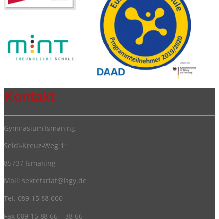
Kontakt
Gymnasium Ismaning
Seidl-Kreuz-Weg 11
85737 Ismaning
Mail:
sekretariat@isgy.de
Tel. 089 15 88 660
Fax 089 15 88 66 – 88 66