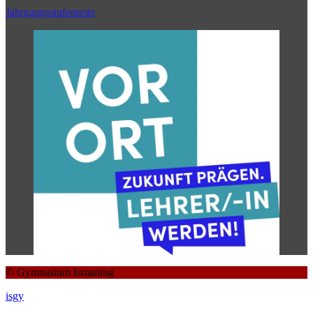
Jahrgangsstufentests
© Gymnasium Ismaning
isgy