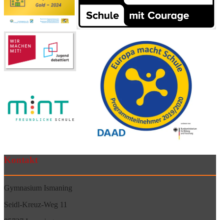
Kontakt
Gymnasium Ismaning
Seidl-Kreuz-Weg 11