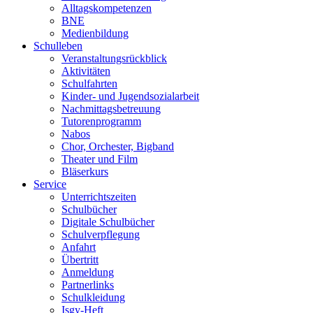
Alltagskompetenzen
BNE
Medienbildung
Schulleben
Veranstaltungsrückblick
Aktivitäten
Schulfahrten
Kinder- und Jugendsozialarbeit
Nachmittagsbetreuung
Tutorenprogramm
Nabos
Chor, Orchester, Bigband
Theater und Film
Bläserkurs
Service
Unterrichtszeiten
Schulbücher
Digitale Schulbücher
Schulverpflegung
Anfahrt
Übertritt
Anmeldung
Partnerlinks
Schulkleidung
Isgy-Heft