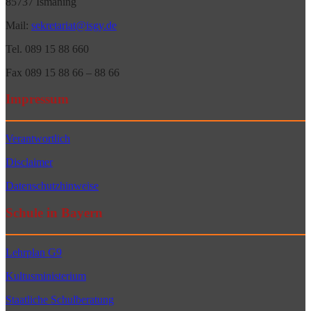
85737 Ismaning
Mail:
sekretariat@isgy.de
Tel. 089 15 88 660
Fax 089 15 88 66 – 88 66
Impressum
Verantwortlich
Disclaimer
Datenschutzhinweise
Schule in Bayern
Lehrplan G9
Kultusministerium
Staatliche Schulberatung