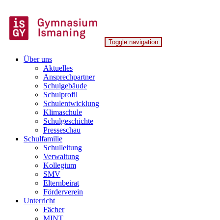
Skip
to
content
Toggle navigation
Gymnasium Ismaning
Über uns
Aktuelles
Ansprechpartner
Schulgebäude
Schulprofil
Schulentwicklung
Klimaschule
Schulgeschichte
Presseschau
Schulfamilie
Schulleitung
Verwaltung
Kollegium
SMV
Elternbeirat
Förderverein
Unterricht
Fächer
MINT