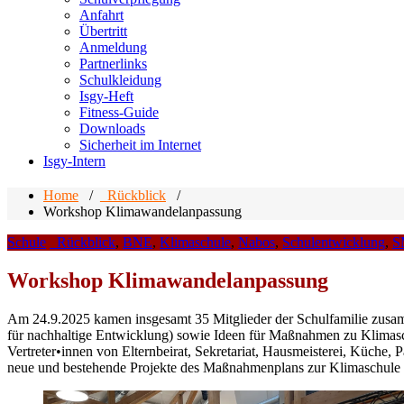
Anfahrt
Übertritt
Anmeldung
Partnerlinks
Schulkleidung
Isgy-Heft
Fitness-Guide
Downloads
Sicherheit im Internet
Isgy-Intern
Home
/
_Rückblick
/
Workshop Klimawandelanpassung
Schule
_Rückblick
,
BNE
,
Klimaschule
,
Nabos
,
Schulentwicklung
,
S
Workshop Klimawandelanpassung
Am 24.9.2025 kamen insgesamt 35 Mitglieder der Schulfamilie zusa
für nachhaltige Entwicklung) sowie Ideen für Maßnahmen zu Klimas
Vertreter•innen von Elternbeirat, Sekretariat, Hausmeisterei, Küche
neue und bestehende Projekte des Maßnahmenplans zur Klimaschule d