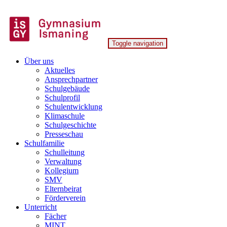
Skip
to
content
Toggle navigation
Gymnasium Ismaning
Über uns
Aktuelles
Ansprechpartner
Schulgebäude
Schulprofil
Schulentwicklung
Klimaschule
Schulgeschichte
Presseschau
Schulfamilie
Schulleitung
Verwaltung
Kollegium
SMV
Elternbeirat
Förderverein
Unterricht
Fächer
MINT