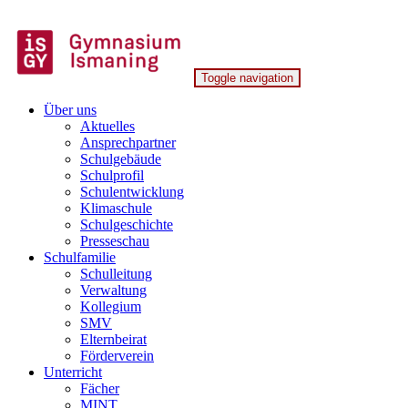
Skip
to
content
Toggle navigation
Gymnasium Ismaning
Über uns
Aktuelles
Ansprechpartner
Schulgebäude
Schulprofil
Schulentwicklung
Klimaschule
Schulgeschichte
Presseschau
Schulfamilie
Schulleitung
Verwaltung
Kollegium
SMV
Elternbeirat
Förderverein
Unterricht
Fächer
MINT