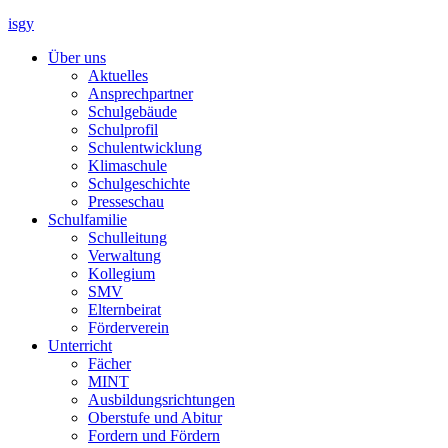
isgy
Über uns
Aktuelles
Ansprechpartner
Schulgebäude
Schulprofil
Schulentwicklung
Klimaschule
Schulgeschichte
Presseschau
Schulfamilie
Schulleitung
Verwaltung
Kollegium
SMV
Elternbeirat
Förderverein
Unterricht
Fächer
MINT
Ausbildungsrichtungen
Oberstufe und Abitur
Fordern und Fördern