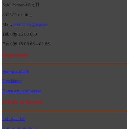
Seidl-Kreuz-Weg 11
85737 Ismaning
Mail:
sekretariat@isgy.de
Tel. 089 15 88 660
Fax 089 15 88 66 – 88 66
Impressum
Verantwortlich
Disclaimer
Datenschutzhinweise
Schule in Bayern
Lehrplan G9
Kultusministerium