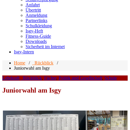
Anfahrt
Übertritt
Anmeldung
Partnerlinks
Schulkleidung
Isgy-Heft
Fitness-Guide
Downloads
Sicherheit im Internet
Isgy-Intern
Home
/
_Rückblick
/
Juniorwahl am Isgy
Lehrkraft
_Rückblick
,
Fächer
,
Politik und Gesellschaft
,
Schule
Juniorwahl am Isgy