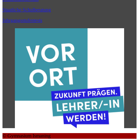
Staatliche Schulberatung
Jahrgangsstufentests
© Gymnasium Ismaning