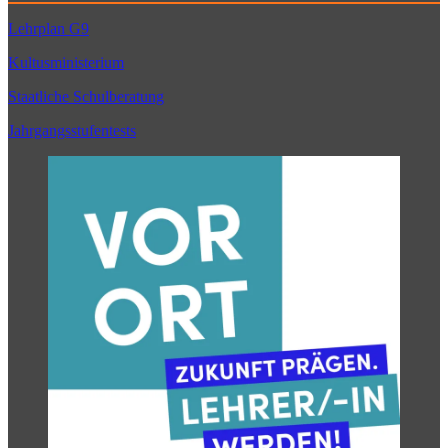
Lehrplan G9
Kultusministerium
Staatliche Schulberatung
Jahrgangsstufentests