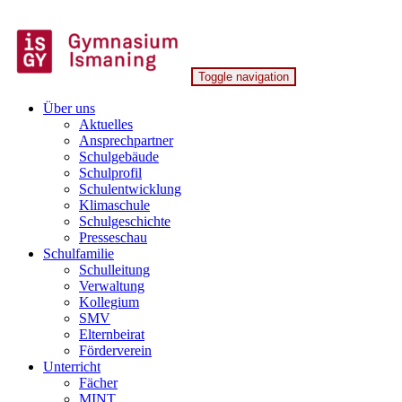
Skip
to
content
Toggle navigation
Gymnasium Ismaning
Über uns
Aktuelles
Ansprechpartner
Schulgebäude
Schulprofil
Schulentwicklung
Klimaschule
Schulgeschichte
Presseschau
Schulfamilie
Schulleitung
Verwaltung
Kollegium
SMV
Elternbeirat
Förderverein
Unterricht
Fächer
MINT