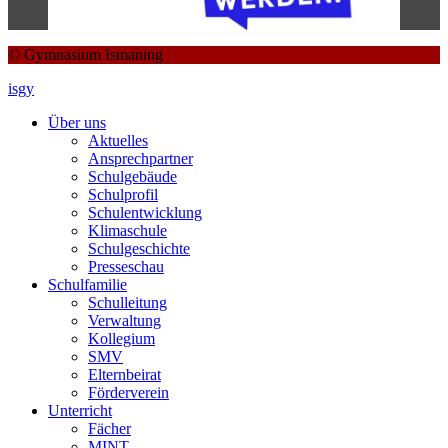
© Gymnasium Ismaning
isgy
Über uns
Aktuelles
Ansprechpartner
Schulgebäude
Schulprofil
Schulentwicklung
Klimaschule
Schulgeschichte
Presseschau
Schulfamilie
Schulleitung
Verwaltung
Kollegium
SMV
Elternbeirat
Förderverein
Unterricht
Fächer
MINT