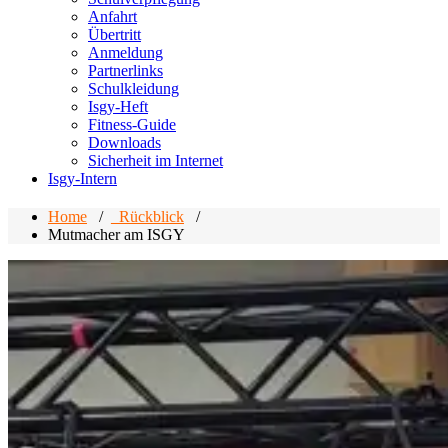
Anfahrt
Übertritt
Anmeldung
Partnerlinks
Schulkleidung
Isgy-Heft
Fitness-Guide
Downloads
Sicherheit im Internet
Isgy-Intern
Home
/
_Rückblick
/
Mutmacher am ISGY