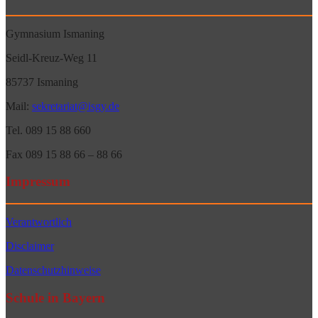
Gymnasium Ismaning
Seidl-Kreuz-Weg 11
85737 Ismaning
Mail:
sekretariat@isgy.de
Tel. 089 15 88 660
Fax 089 15 88 66 – 88 66
Impressum
Verantwortlich
Disclaimer
Datenschutzhinweise
Schule in Bayern