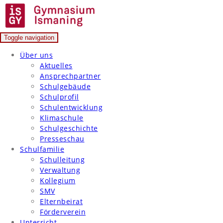
Skip
to
content
Toggle navigation
Gymnasium Ismaning
Über uns
Aktuelles
Ansprechpartner
Schulgebäude
Schulprofil
Schulentwicklung
Klimaschule
Schulgeschichte
Presseschau
Schulfamilie
Schulleitung
Verwaltung
Kollegium
SMV
Elternbeirat
Förderverein
Unterricht