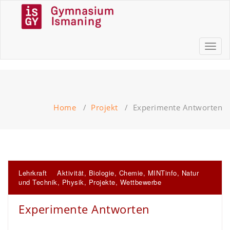
Skip
to
content
Gymnasium Ismaning
Toggl
naviga
Home
/
Projekt
/
Experimente Antworten
Lehrkraft
Aktivität
,
Biologie
,
Chemie
,
MINTinfo
,
Natur
und Technik
,
Physik
,
Projekte
,
Wettbewerbe
Experimente Antworten