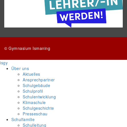
© Gymnasium Ismaning
isgy
Über uns
Aktuelles
Ansprechpartner
Schulgebäude
Schulprofil
Schulentwicklung
Klimaschule
Schulgeschichte
Presseschau
Schulfamilie
Schulleitung