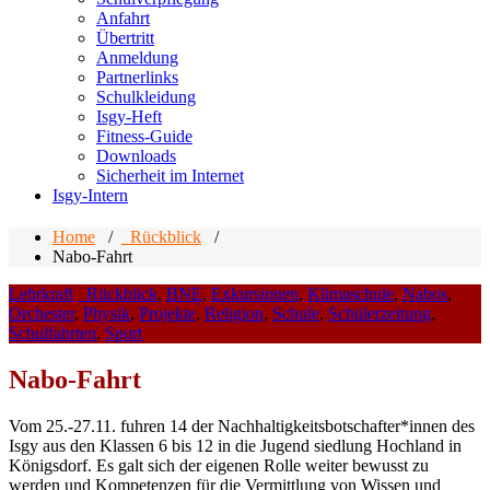
Anfahrt
Übertritt
Anmeldung
Partnerlinks
Schulkleidung
Isgy-Heft
Fitness-Guide
Downloads
Sicherheit im Internet
Isgy-Intern
Home
/
_Rückblick
/
Nabo-Fahrt
Lehrkraft
_Rückblick
,
BNE
,
Exkursionen
,
Klimaschule
,
Nabos
,
Orchester
,
Physik
,
Projekte
,
Religion
,
Schule
,
Schülerzeitung
,
Schulfahrten
,
Sport
Nabo-Fahrt
Vom 25.-27.11. fuhren 14 der Nachhaltigkeitsbotschafter*innen des
Isgy aus den Klassen 6 bis 12 in die Jugend siedlung Hochland in
Königsdorf. Es galt sich der eigenen Rolle weiter bewusst zu
werden und Kompetenzen für die Vermittlung von Wissen und