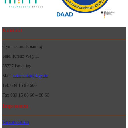
Kontakt
Gymnasium Ismaning
Seidl-Kreuz-Weg 11
85737 Ismaning
Mail:
sekretariat@isgy.de
Tel. 089 15 88 660
Fax 089 15 88 66 – 88 66
Impressum
Verantwortlich