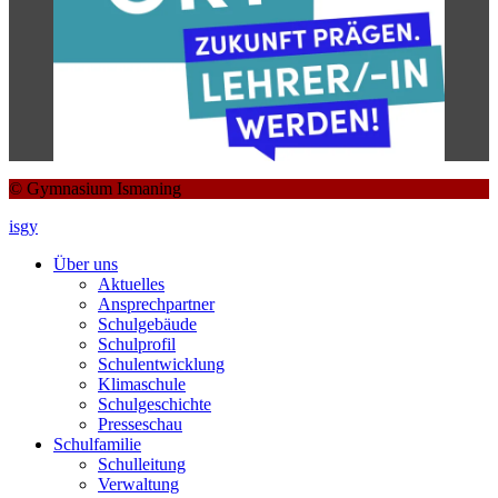
© Gymnasium Ismaning
isgy
Über uns
Aktuelles
Ansprechpartner
Schulgebäude
Schulprofil
Schulentwicklung
Klimaschule
Schulgeschichte
Presseschau
Schulfamilie
Schulleitung
Verwaltung