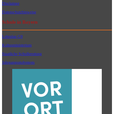
Disclaimer
Datenschutzhinweise
Schule in Bayern
Lehrplan G9
Kultusministerium
Staatliche Schulberatung
Jahrgangsstufentests