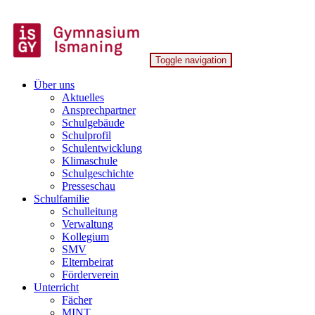
Skip
to
content
Toggle navigation
Gymnasium Ismaning
Über uns
Aktuelles
Ansprechpartner
Schulgebäude
Schulprofil
Schulentwicklung
Klimaschule
Schulgeschichte
Presseschau
Schulfamilie
Schulleitung
Verwaltung
Kollegium
SMV
Elternbeirat
Förderverein
Unterricht
Fächer
MINT