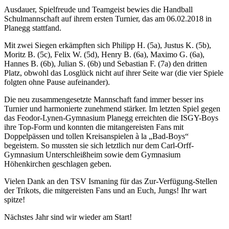
Ausdauer, Spielfreude und Teamgeist bewies die Handball
Schulmannschaft auf ihrem ersten Turnier, das am 06.02.2018 in
Planegg stattfand.
Mit zwei Siegen erkämpften sich Philipp H. (5a), Justus K. (5b),
Moritz B. (5c), Felix W. (5d), Henry B. (6a), Maximo G. (6a),
Hannes B. (6b), Julian S. (6b) und Sebastian F. (7a) den dritten
Platz, obwohl das Losglück nicht auf ihrer Seite war (die vier Spiele
folgten ohne Pause aufeinander).
Die neu zusammengesetzte Mannschaft fand immer besser ins
Turnier und harmonierte zunehmend stärker. Im letzten Spiel gegen
das Feodor-Lynen-Gymnasium Planegg erreichten die ISGY-Boys
ihre Top-Form und konnten die mitangereisten Fans mit
Doppelpässen und tollen Kreisanspielen
à
la „Bad-Boys“
begeistern. So mussten sie sich letztlich nur dem Carl-Orff-
Gymnasium Unterschleißheim sowie dem Gymnasium
Höhenkirchen geschlagen geben.
Vielen Dank an den TSV Ismaning für das Zur-Verfügung-Stellen
der Trikots, die mitgereisten Fans und an Euch, Jungs! Ihr wart
spitze!
Nächstes Jahr sind wir wieder am Start!