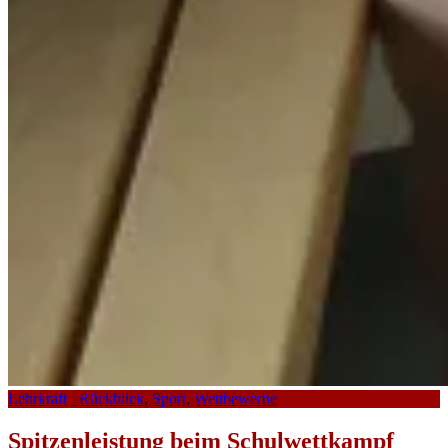
Lehrkraft
_Rückblick
,
Sport
,
Wettbewerbe
Spitzenleistung beim Schulwettkampf