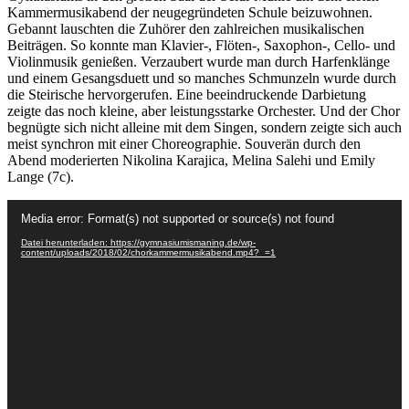
Kammermusikabend der neugegründeten Schule beizuwohnen.
Gebannt lauschten die Zuhörer den zahlreichen musikalischen
Beiträgen. So konnte man Klavier-, Flöten-, Saxophon-, Cello- und
Violinmusik genießen. Verzaubert wurde man durch Harfenklänge
und einem Gesangsduett und so manches Schmunzeln wurde durch
die Steirische hervorgerufen. Eine beeindruckende Darbietung
zeigte das noch kleine, aber leistungsstarke Orchester. Und der Chor
begnügte sich nicht alleine mit dem Singen, sondern zeigte sich auch
meist synchron mit einer Choreographie. Souverän durch den
Abend moderierten Nikolina Karajica, Melina Salehi und Emily
Lange (7c).
Video-
Media error: Format(s) not supported or source(s) not found
Player
Datei herunterladen: https://gymnasiumismaning.de/wp-
content/uploads/2018/02/chorkammermusikabend.mp4?_=1