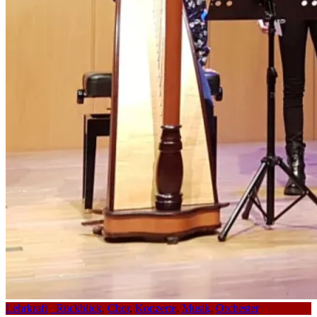
Lehrkraft
_Rückblick
,
Chor
,
Konzerte
,
Musik
,
Orchester