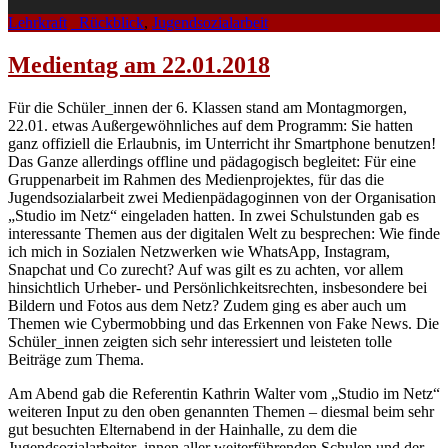
Lehrkraft
_Rückblick
,
Jugendsozialarbeit
Medientag am 22.01.2018
Für die Schüler_innen der 6. Klassen stand am Montagmorgen,
22.01. etwas Außergewöhnliches auf dem Programm: Sie hatten
ganz offiziell die Erlaubnis, im Unterricht ihr Smartphone benutzen!
Das Ganze allerdings offline und pädagogisch begleitet: Für eine
Gruppenarbeit im Rahmen des Medienprojektes, für das die
Jugendsozialarbeit zwei Medienpädagoginnen von der Organisation
„Studio im Netz“ eingeladen hatten. In zwei Schulstunden gab es
interessante Themen aus der digitalen Welt zu besprechen: Wie finde
ich mich in Sozialen Netzwerken wie WhatsApp, Instagram,
Snapchat und Co zurecht? Auf was gilt es zu achten, vor allem
hinsichtlich Urheber- und Persönlichkeitsrechten, insbesondere bei
Bildern und Fotos aus dem Netz? Zudem ging es aber auch um
Themen wie Cybermobbing und das Erkennen von Fake News. Die
Schüler_innen zeigten sich sehr interessiert und leisteten tolle
Beiträge zum Thema.
Am Abend gab die Referentin Kathrin Walter vom „Studio im Netz“
weiteren Input zu den oben genannten Themen – diesmal beim sehr
gut besuchten Elternabend in der Hainhalle, zu dem die
Jugendsozialarbeiter_innen aller weiterführenden Schulen und der