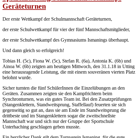
Geräteturnen
Der erste Wettkampf der Schulmannschaft Geräteturnen,
der erste Schulwettkampf für vier der fünf Mannschaftsmitglieder,
der erste Schulwettkampf des Gymnasiums Ismanings überhaupt.
Und dann gleich so erfolgreich!
Tobias H. (5c), Fiona W. (5c), Stefan R. (6a), Antonia K. (6b) und
Ainoa W. (6b) zeigten am heutigen Mittwoch, den 31.1.18 in Utting
eine herausragende Leistung, die mit einem souveränen vierten Platz
belohnt wurde.
Sicher turnten die fünf SchülerInnen die Einzelübungen an den
Geräten. Zusammen zeigten sie den Kampfrichtern beim
Synchronturnen, was ein gutes Team ist. Bei den Zusatzprüfungen
(Stangenklettern, Standweitsprung, Staffellauf) feuerten sie sich
gegenseitig so gut an, dass sie am Ende im Standweitsprung die
drittbeste und im Stangenklettern sogar die zweitschnellste
Mannschaft war und sich nur der Gruppe der Sportschule
Unterhaching geschlagen geben musste.
Ein herzlicher Dank gilt dem Turnverein Ismaning, für die gute