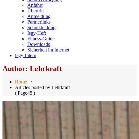
Anfahrt
Übertritt
Anmeldung
Partnerlinks
Schulkleidung
Isgy-Heft
Fitness-Guide
Downloads
Sicherheit im Internet
Isgy-Intern
Author: Lehrkraft
Home
/
Articles posted by Lehrkraft
( Page45 )