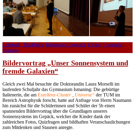
Lehrkraft
_Rückblick
,
Bilinguale Geografie
,
Fächer
,
Geografie
,
Vorträge
Bildervortrag „Unser Sonnensystem und
fremde Galaxien“
Gleich zwei Mal besuchte die Doktorandin Laura Morselli im
laufenden Schuljahr das Gymnasium Ismaning: Die gebürtige
Italienerin, die am
Exzellenz-Cluster „Universe“
der TUM im
Bereich Astrophysik forscht, hatte auf Anfrage von Herrn Naumann
hin zunächst für die Schülerinnen und Schüler der 5b einen
spannenden Bildervortrag über die Grundlagen unseres
Sonnensystems im Gepäck, welcher die Kinder dank der
zahlreichen Fotos, Quizfragen und bildhaften Veranschaulichungen
zum Mitdenken und Staunen anregte.