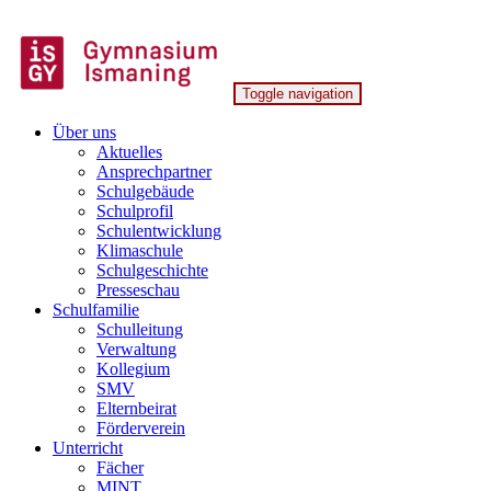
Skip
to
content
Toggle navigation
Gymnasium Ismaning
Über uns
Aktuelles
Ansprechpartner
Schulgebäude
Schulprofil
Schulentwicklung
Klimaschule
Schulgeschichte
Presseschau
Schulfamilie
Schulleitung
Verwaltung
Kollegium
SMV
Elternbeirat
Förderverein
Unterricht
Fächer
MINT