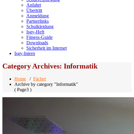
Anfahrt
Übertritt
Anmeldung
Partnerlinks
Schulkleidung
Isgy-Heft
Fitness-Guide
Downloads
Sicherheit im Internet
Isgy-Intern
Category Archives: Informatik
Home
/
Fächer
Archive by category "Informatik"
( Page3 )