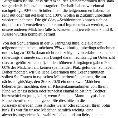
Aufgefallen ist uns, dass die Anzahl der Teilnehmerinnen trotz stark
steigender Schülerzahlen stagniert. Deshalb haben wir einmal
nachgefragt. 90% der Schülerinnen, die teilgenommen haben, hat
sehr gut oder gut gefallen und 100% wollen in Zukunft unbedingt
wieder teilnehmen. Die girls´day –Schülerinnen können sich ca.
doppelt so oft vorstellen später einmal Ingenieurin zu werden, wie
unsere anderen Mädchen (alle 5. Klassen und jeweils eine 7.und 8.
Klasse wurden komplett befragt).
Von den Schülerinnen in der 5. Jahrgangsstufe, die alle nicht
teilgenommen haben, möchten 35% zukünftig unbedingt teilnehmen
und es lag zu 100% daran nicht rechtzeitig davon erfahren zu haben
(allerdings erinnerte sich ein !Junge! daran, rechtzeitig im Unterricht
davon
gehört zu haben!). In den höheren Jahrgängen gaben 50-
60% der Mädchen an, keinen spannenden Platz gefunden zu haben.
Daher möchten wir Sie liebe Leserinnen und Leser ermutigen,
sollten Sie Frauen in typischen Männerberufen kennen, die am
nächsten girls’day, den 26.03.2020 ein oder zwei Mädchen
beherbergen möchten, dies an Klassenkamerad
innen
von Ihrem
Kind weiter zu geben oder zunächst einmal selbst ihre Tochter
hinzuschicken (umgekehrt, wenn Sie einen Mann in typischen
Frauenberufen kennen, geben Sie dies bitte an die
Klassenkamerad
en
ihres Kindes weiter oder schicken Ihren Sohn
hin). Es war für unsere Mädchen nämlich wichtig, eine
abwechslungsreiche Auswahl zu haben und am liebsten eine