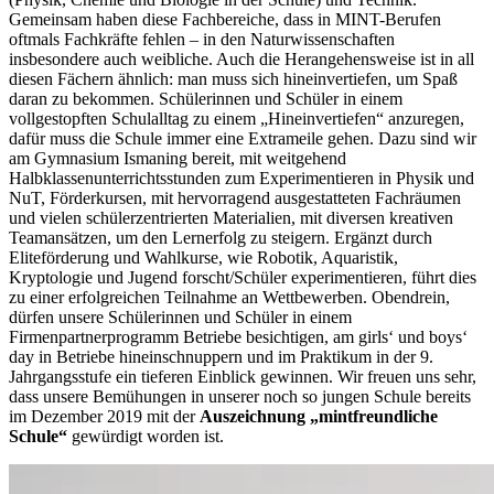
Gemeinsam haben diese Fachbereiche, dass in MINT-Berufen
oftmals Fachkräfte fehlen – in den Naturwissenschaften
insbesondere auch weibliche. Auch die Herangehensweise ist in all
diesen Fächern ähnlich: man muss sich hineinvertiefen, um Spaß
daran zu bekommen. Schülerinnen und Schüler in einem
vollgestopften Schulalltag zu einem „Hineinvertiefen“ anzuregen,
dafür muss die Schule immer eine Extrameile gehen. Dazu sind wir
am Gymnasium Ismaning bereit, mit weitgehend
Halbklassenunterrichtsstunden zum Experimentieren in Physik und
NuT, Förderkursen, mit hervorragend ausgestatteten Fachräumen
und vielen schülerzentrierten Materialien, mit diversen kreativen
Teamansätzen, um den Lernerfolg zu steigern. Ergänzt durch
Eliteförderung und Wahlkurse, wie Robotik, Aquaristik,
Kryptologie und Jugend forscht/Schüler experimentieren, führt dies
zu einer erfolgreichen Teilnahme an Wettbewerben. Obendrein,
dürfen unsere Schülerinnen und Schüler in einem
Firmenpartnerprogramm Betriebe besichtigen, am girls‘ und boys‘
day in Betriebe hineinschnuppern und im Praktikum in der 9.
Jahrgangsstufe ein tieferen Einblick gewinnen. Wir freuen uns sehr,
dass unsere Bemühungen in unserer noch so jungen Schule bereits
im Dezember 2019 mit der
Auszeichnung „mintfreundliche
Schule“
gewürdigt worden ist.