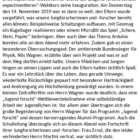
experimentieren“-Wahlkurs seine Inauguration. Am Donnerstag
den 14. November 2019 war es dann so weit, den Eltern wurde
vorgeführt, was unsere Jungforscherinnen und -forscher bereits
alles können: Beispielsweise Schaltungen aufbauen, mit Geomag
ein Kugellager realisieren oder einem MicroBit das Spiel „Schere,
Stein, Papier“ beibringen. Aber auch über das Thema Arduino
konnten alle an dem Abend mehr erfahren. Zudem gab es einen
besonderen Überraschungsgast: Der amtierende Bundessieger für
Physik, Nils Wagner, erzählte über sein Projekt und was er auf
dem Weg dorthin erlebt hatte. Unsere Mädchen und Jungen
hingen an seinen Lippen und auch die Eltern hatten sichtlich Spaß.
Es war ein Lehrstück über das Leben, dass gerade Umwege,
wiederholte Rückschläge gepaart mit besonderer Hartnäckigkeit
und Anstrengung als Höchstleistung gewürdigt wurden. In einem
kleinen Zeitrafferfilm von Herrn Wagner wurde deutlich, dass eine
„Jugend forscht“-Wettbewerbsteilnahme eine selbstständige
Arbeit der Jugendlichen ist. Vor allem aber übertrugen sich die
große Begeisterung von Herrn Wagner für das Programm „Jugend
forscht“ und dessen hervorragendes Alumni-Programm. Auch die
Schulleitung überzeugte sich an diesem Abend vom Fortschritt
ihrer Jungforscherinnen und -forscher: Frau Ernst, die den leider
verhinderten Herrn Martini vertrat, war sichtlich stolz.