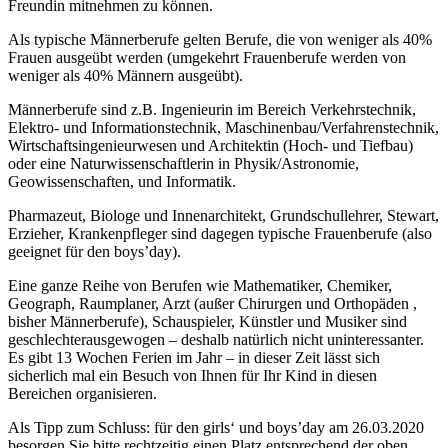
Freundin mitnehmen zu können.
Als typische Männerberufe gelten Berufe, die von weniger als 40%
Frauen ausgeübt werden (umgekehrt Frauenberufe werden von
weniger als 40% Männern ausgeübt).
Männerberufe sind z.B. Ingenieurin im Bereich Verkehrstechnik,
Elektro- und Informationstechnik, Maschinenbau/Verfahrenstechnik,
Wirtschaftsingenieurwesen und Architektin (Hoch- und Tiefbau)
oder eine Naturwissenschaftlerin in Physik/Astronomie,
Geowissenschaften, und Informatik.
Pharmazeut, Biologe und Innenarchitekt, Grundschullehrer, Stewart,
Erzieher, Krankenpfleger sind dagegen typische Frauenberufe (also
geeignet für den boys’day).
Eine ganze Reihe von Berufen wie Mathematiker, Chemiker,
Geograph, Raumplaner, Arzt (außer Chirurgen und Orthopäden ,
bisher Männerberufe), Schauspieler, Künstler und Musiker sind
geschlechterausgewogen – deshalb natürlich nicht uninteressanter.
Es gibt 13 Wochen Ferien im Jahr – in dieser Zeit lässt sich
sicherlich mal ein Besuch von Ihnen für Ihr Kind in diesen
Bereichen organisieren.
Als Tipp zum Schluss: für den girls‘ und boys’day am 26.03.2020
besorgen Sie bitte rechtzeitig einen Platz entsprechend der oben