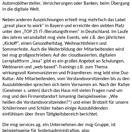
Automobilhersteller, Versicherungen oder Banken, beim Übergang
in die digitale Welt.
Neben anderen Auszeichnungen erhielt msg mehrfach das Label
„great place to work“ in Bayern und erreichte den siebten Platz
unter den „TOP 25 IT-/Beratungsfirmen“ in Deutschland. Im Laufe
des Jahres veranstaltet msg viele Events, wie z.B. den jährlichen
„Kickoff“, einen Gesundheitstag, Weihnachtsfeiern und
Sommerfeste. Auch die Weiterbildung der Mitarbeitenden wird
bei msg großgeschrieben: Auf der cloudbasierten, digitalen
Lernplattform „lexa“ gibt es ein großes Angebot an Schulungen,
Webinaren und „web-based“-Trainings z.B. zum Thema
wirkungsvoll Kommunizieren und Präsentieren. msg lebt eine Duz-
Kultur: Alle Mitarbeitenden, vom Vorstandsvorsitzenden bis zu den
Auszubildenden sprechen sich beim Vornamen an. Nach der Rallye
(Gewinner s. unten) durch das Haus mit vielen Fragen rund um
msg und den Firmenstandort Ismaning (beispielsweise: „Wie
heißen die Vorstandsvorsitzenden?“) und einer Brotzeit für unsere
Schülerinnen und Schüler haben einige Auszubildenden
einfühlsam über ihren Tätigkeitsbereich berichtet.
Die msg services ag, ein Unternehmen der msg-Gruppe, ist
beispielsweise für Systemadministration, also