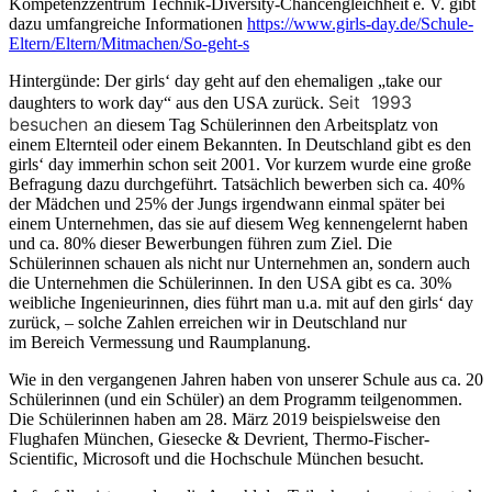
Kompetenzzentrum Technik-Diversity-Chancengleichheit e. V. gibt
dazu umfangreiche Informationen
https://www.girls-day.de/Schule-
Eltern/Eltern/Mitmachen/So-geht-s
Hintergünde: Der girls‘ day geht auf den ehemaligen „take our
Seit 1993
daughters to work day“ aus den USA zurück.
besuchen a
n diesem Tag Schülerinnen den Arbeitsplatz von
einem Elternteil oder einem Bekannten. In Deutschland gibt es den
girls‘ day immerhin schon seit 2001. Vor kurzem wurde eine große
Befragung dazu durchgeführt. Tatsächlich bewerben sich ca. 40%
der Mädchen und 25% der Jungs irgendwann einmal später bei
einem Unternehmen, das sie auf diesem Weg kennengelernt haben
und ca. 80% dieser Bewerbungen führen zum Ziel. Die
Schülerinnen schauen als nicht nur Unternehmen an, sondern auch
die Unternehmen die Schülerinnen. In den USA gibt es ca. 30%
weibliche Ingenieurinnen, dies führt man u.a. mit auf den girls‘ day
zurück, – solche Zahlen erreichen wir in Deutschland nur
im Bereich Vermessung und Raumplanung.
Wie in den vergangenen Jahren haben von unserer Schule aus ca. 20
Schülerinnen (und ein Schüler) an dem Programm teilgenommen.
Die Schülerinnen haben am 28. März 2019 beispielsweise den
Flughafen München, Giesecke & Devrient, Thermo-Fischer-
Scientific, Microsoft und die Hochschule München besucht.