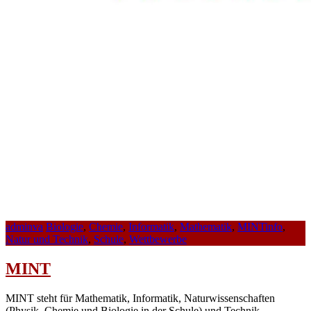
adminva
Biologie
,
Chemie
,
Informatik
,
Mathematik
,
MINTinfo
,
Natur und Technik
,
Schule
,
Wettbewerbe
MINT
MINT steht für Mathematik, Informatik, Naturwissenschaften
(Physik, Chemie und Biologie in der Schule) und Technik.