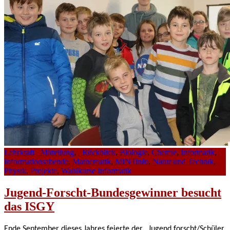
Lehrkraft
_Mitteilung
,
_Rückblick
,
Biologie
,
Chemie
,
Informatik
,
Informationsabende
,
Mathematik
,
MINTinfo
,
Natur und Technik
,
Physik
,
Projekte
,
Wahlkurse Informatik
Jugend-Forscht-Bundesgewinner besucht
das ISGY
Ende September dieses Jahres feierte der „Jugend forscht/Schüler