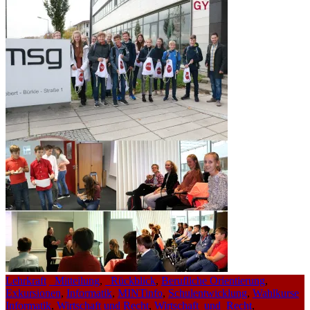
Lehrkraft
_Mitteilung
,
_Rückblick
,
Berufliche Orientierung
,
Exkursionen
,
Informatik
,
MINTinfo
,
Schulentwicklung
,
Wahlkurse
Informatik
,
Wirtschaft und Recht
,
Wirtschaft_und_Recht
,