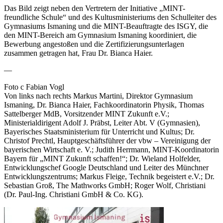
Das Bild zeigt neben den Vertretern der Initiative „MINT-
freundliche Schule“ und des Kultusministeriums den Schulleiter des
Gymnasiums Ismaning und die MINT-Beauftragte des ISGY, die
den MINT-Bereich am Gymnasium Ismaning koordiniert, die
Bewerbung angestoßen und die Zertifizierungsunterlagen
zusammen getragen hat, Frau Dr. Bianca Haier.
—
Foto c Fabian Vogl
Von links nach rechts Markus Martini, Direktor Gymnasium
Ismaning, Dr. Bianca Haier, Fachkoordinatorin Physik, Thomas
Sattelberger MdB, Vorsitzender MINT Zukunft e.V.;
Ministerialdirigent Adolf J. Präbst, Leiter Abt. V (Gymnasien),
Bayerisches Staatsministerium für Unterricht und Kultus; Dr.
Christof Prechtl, Hauptgeschäftsführer der vbw – Vereinigung der
bayerischen Wirtschaft e. V.; Judith Herrmann, MINT-Koordinatorin
Bayern für „MINT Zukunft schaffen!“; Dr. Wieland Holfelder,
Entwicklungschef Google Deutschland und Leiter des Münchner
Entwicklungszentrums; Markus Fleige, Technik begeistert e.V.; Dr.
Sebastian Groß, The Mathworks GmbH; Roger Wolf, Christiani
(Dr. Paul-Ing. Christiani GmbH & Co. KG).