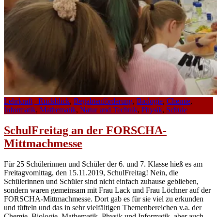
Lehrkraft
_Rückblick
,
Begabtenförderung
,
Biologie
,
Chemie
,
Informatik
,
Mathematik
,
Natur und Technik
,
Physik
,
Schule
SchulFreitag an der FORSCHA-
Mittmachmesse
Für 25 Schülerinnen und Schüler der 6. und 7. Klasse hieß es am
Freitagvomittag, den 15.11.2019, SchulFreitag! Nein, die
Schülerinnen und Schüler sind nicht einfach zuhause geblieben,
sondern waren gemeinsam mit Frau Lack und Frau Löchner auf der
FORSCHA-Mittmachmesse. Dort gab es für sie viel zu erkunden
und tüfteln und das in sehr vielfältigen Themenbereichen v.a. der
Chemie, Biologie, Mathematik, Physik und Informatik, aber auch