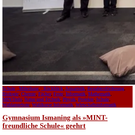
Schule
_Mitteilung
,
_Rückblick
,
Aquaristik
,
Begabtenförderung
,
Biologie
,
Chemie
,
Fächer
,
Feste
,
Informatik
,
Mathematik
,
MINTinfo
,
Natur und Technik
,
Physik
,
Projekte
,
Schule
,
Wahlangebote
,
Wahlkurse Informatik
,
Wirtschaftsinformatik
Gymnasium Ismaning als »MINT-
freundliche Schule« geehrt