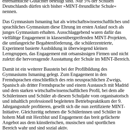
ehrenamtliche Gutachter beteiligt sind. Nur 5% der Schulen
Deutschlands dürfen sich bisher »MINT-freundliche Schule«
nennen.
Das Gymnasium Ismaning hat als wirtschaftswissenschaftliches und
sprachliches Gymnasium diese Ehrung im ersten Anlauf noch als
junges Gymnasium erhalten. Ausschlaggebend waren dafür das
vielfältige Engagement in klassenübergreifenden MINT-Projekten,
die umfangreiche Begabtenförderung, die schülerzentrierte,
Experiment basierte Ausbildung in überwiegend kleinen
Lerngruppen, das Engagement mit ortsansässigen Firmen und nicht
zuletzt die hervorragende Ausstattung der Schule im MINT-Bereich.
Damit ist ein weiterer Baustein bei der Profilbildung des
Gymnasiums Ismaning gelegt. Zum Engagement in den
Fremdsprachen einschließlich des rein neusprachlichen Zweigs,
Spanisch als dritter Fremdsprache und einem Austausch mit Madrid
und dem starken wirtschaftwissenschaftlichen Profil, bei dem alle
Schülerinnen und Schüler ab diesem Schuljahr vom organisatorisch
und inhaltlich professionell begleiteten Betriebspraktikum der 9.
Jahrgangsstufe profitieren, gesellt sich die nun zertifizierte MINT-
Initiative. Gleichzeitig nehmen die Schülerinnen und Schüler in
hohem Maß mit Herzblut und Engagement das breit gefächerte
Angebot aus dem künstlerischen, musischen und sportlichen
Bereich wahr und sind sozial aktiv.