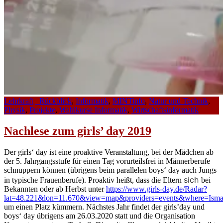
Lehrkraft
_Rückblick
,
Informatik
,
MINTinfo
,
Natur und Technik
,
Physik
,
Projekte
,
Wahlkurse Informatik
,
Wirtschaftsinformatik
Nachlese zum girls’ day 2019
Der girls‘ day ist eine proaktive Veranstaltung, bei der Mädchen ab
der 5. Jahrgangsstufe für einen Tag vorurteilsfrei in Männerberufe
schnuppern können (übrigens beim parallelen boys‘ day auch Jungs
sich
in typische Frauenberufe). Proaktiv heißt, dass die Eltern
bei
Bekannten oder ab Herbst unter
https://www.girls-day.de/Radar?
lat=48.221&lon=11.670&view=map&providers=events&where=Isma
um einen Platz kümmern. Nächstes Jahr findet der girls’day und
boys‘ day übrigens am 26.03.2020 statt und die Organisation