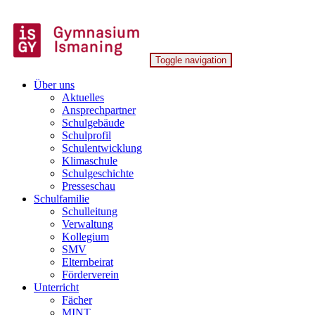
Skip
to
content
Toggle navigation
Gymnasium Ismaning
Über uns
Aktuelles
Ansprechpartner
Schulgebäude
Schulprofil
Schulentwicklung
Klimaschule
Schulgeschichte
Presseschau
Schulfamilie
Schulleitung
Verwaltung
Kollegium
SMV
Elternbeirat
Förderverein
Unterricht
Fächer
MINT